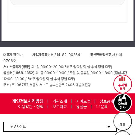
대표자
장한나
사업자등록번호
214-82-00264
통신판매업신고
서초 제
0706호
서비스플라자(방문)
화~일 09:00~20:00(*매주 월요일 및 설·추석 당일 휴무)
콜센터(1668-1352)
화-금 09:00~19:00 / 주말 및 공휴일 09:00~18:00 (점심시간
12:00~13:00 / *매주 월요일 및 설·추석 당일 휴무)
주소
(우) 06757 서울시 서초구 남부순환로 2406 예술의전당
주제별
통계
개인정보처리방침
기관소개
사이트맵
정보공개
오늘의
이용약관 · 정책
보도자료
유실물
1:1문의
행사
챗봇
관련사이트