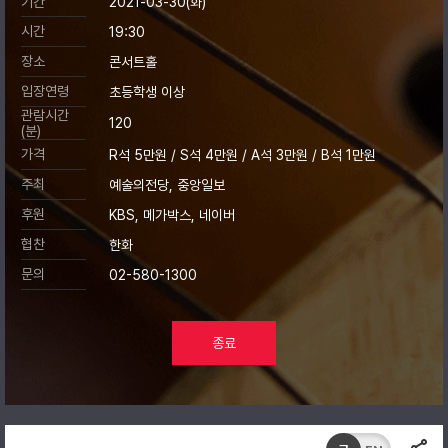
기간
2021-03-30(화)
시간
19:30
장소
콘서트홀
입장연령
초등학생 이상
관람시간
120
(분)
가격
R석 5만원 / S석 4만원 / A석 3만원 / B석 1만원
주최
예술의전당, 중앙일보
후원
KBS, 메가박스, 네이버
협찬
한화
문의
02-580-1300
종료