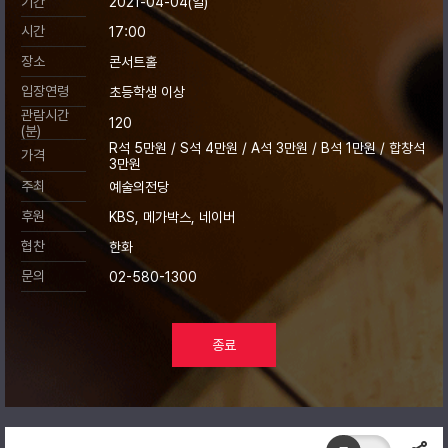
기간
2021-04-04(일)
시간
17:00
장소
콘서트홀
입장연령
초등학생 이상
관람시간
120
(분)
R석 5만원 / S석 4만원 / A석 3만원 / B석 1만원 / 합창석
가격
3만원
주최
예술의전당
후원
KBS, 메가박스, 네이버
협찬
한화
문의
02-580-1300
종료