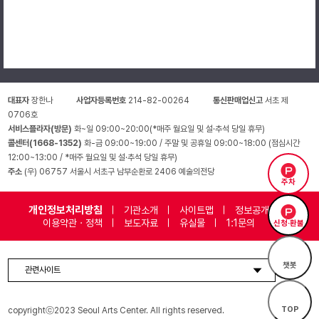
대표자
장한나
사업자등록번호
214-82-00264
통신판매업신고
서초 제
0706호
서비스플라자(방문)
화~일 09:00~20:00(*매주 월요일 및 설·추석 당일 휴무)
콜센터(1668-1352)
화-금 09:00~19:00 / 주말 및 공휴일 09:00~18:00 (점심시간
12:00~13:00 / *매주 월요일 및 설·추석 당일 휴무)
주소
(우) 06757 서울시 서초구 남부순환로 2406 예술의전당
주차
개인정보처리방침
기관소개
사이트맵
정보공개
이용약관 · 정책
보도자료
유실물
1:1문의
신청·환불
챗봇
관련사이트
TOP
copyrightⓒ2023 Seoul Arts Center. All rights reserved.