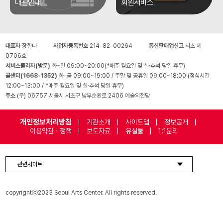
대관안내
회원서비스
대표자
장한나
사업자등록번호
214-82-00264
통신판매업신고
서초 제
0706호
서비스플라자(방문)
화~일 09:00~20:00(*매주 월요일 및 설·추석 당일 휴무)
콜센터(1668-1352)
화-금 09:00~19:00 / 주말 및 공휴일 09:00~18:00 (점심시간
12:00~13:00 / *매주 월요일 및 설·추석 당일 휴무)
주소
(우) 06757 서울시 서초구 남부순환로 2406 예술의전당
개인정보처리방침
기관소개
사이트맵
정보공개
이용약관 · 정책
보도자료
유실물
1:1문의
관련사이트
copyrightⓒ2023 Seoul Arts Center. All rights reserved.