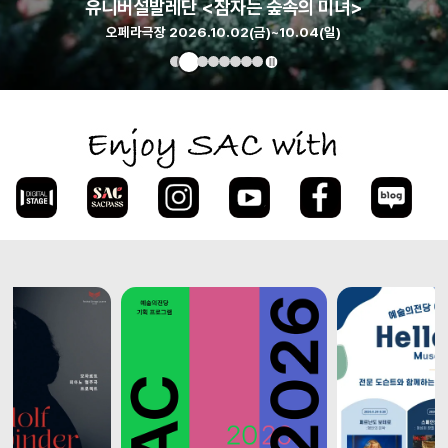
유니버설발레단 <잠자는 숲속의 미녀>
오페라극장 2026.10.02(금)~10.04(일)