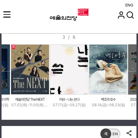
ENG
/
3
8
의 미학
예술의전당 The NEXT
이완 - 나는 쓴다
백조의 호수
202
30(일)
07.02(목)~11.05(목) 19:30
07.17(금)~09.27(일)
08.14(금)~08.23(일)
07.
국
EN