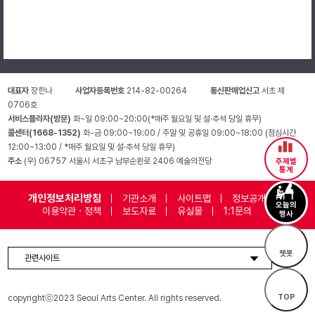
대표자
장한나
사업자등록번호
214-82-00264
통신판매업신고
서초 제
0706호
서비스플라자(방문)
화~일 09:00~20:00(*매주 월요일 및 설·추석 당일 휴무)
콜센터(1668-1352)
화-금 09:00~19:00 / 주말 및 공휴일 09:00~18:00 (점심시간
12:00~13:00 / *매주 월요일 및 설·추석 당일 휴무)
주소
(우) 06757 서울시 서초구 남부순환로 2406 예술의전당
주제별
통계
개인정보처리방침
기관소개
사이트맵
정보공개
오늘의
이용약관 · 정책
보도자료
유실물
1:1문의
행사
챗봇
관련사이트
TOP
copyrightⓒ2023 Seoul Arts Center. All rights reserved.