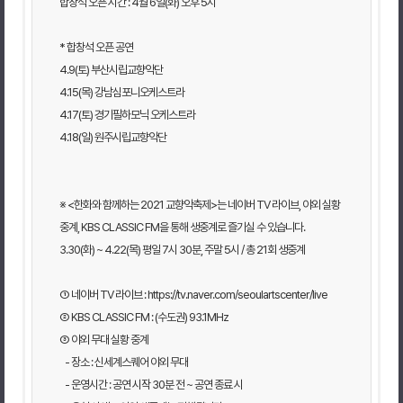
합창석 오픈 시간 : 4월 6일(화) 오후 5시
* 합창석 오픈 공연
4.9(토) 부산시립교향악단
4.15(목) 강남심포니오케스트라
4.17(토) 경기필하모닉 오케스트라
4.18(일) 원주시립교향악단
※ <한화와 함께하는 2021 교향악축제>는 네이버 TV 라이브, 야외 실황
중계, KBS CLASSIC FM을 통해 생중계로 즐기실 수 있습니다.
3.30(화) ~ 4.22(목) 평일 7시 30분, 주말 5시 / 총 21회 생중계
① 네이버 TV 라이브 : https://tv.naver.com/seoulartscenter/live
② KBS CLASSIC FM : (수도권) 93.1MHz
③ 야외 무대 실황 중계
- 장소 : 신세계스퀘어 야외 무대
- 운영시간 : 공연 시작 30분 전 ~ 공연 종료 시