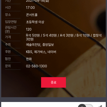
기간
2021-04-18(일)
시간
17:00
장소
콘서트홀
입장연령
초등학생 이상
관람시간
120
(분)
R석 5만원 / S석 4만원 / A석 3만원 / B석 1만원 / 합창석
가격
3만원
주최
예술의전당, 중앙일보
후원
KBS, 메가박스, 네이버
협찬
한화
문의
02-580-1300
종료