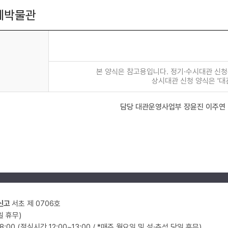
예박물관
본 양식은 참고용입니다. 정기·수시대관 신
상시대관 신청 양식은 '대
담당 대관운영사업부 장윤진 이주연
신고
서초 제 0706호
일 휴무)
18:00 (점심시간 12:00~13:00 / *매주 월요일 및 설·추석 당일 휴무)