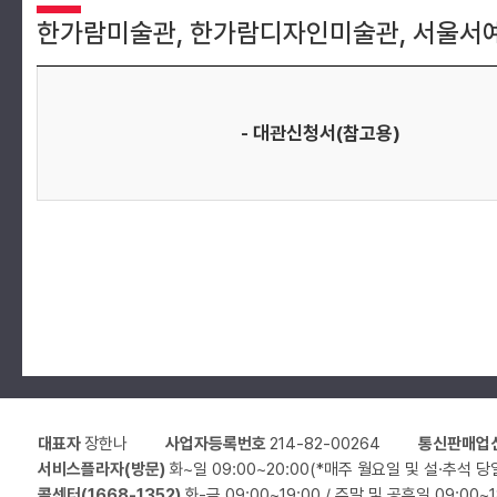
한가람미술관, 한가람디자인미술관, 서울서
- 대관신청서(참고용)
대표자
장한나
사업자등록번호
214-82-00264
통신판매업
서비스플라자(방문)
화~일 09:00~20:00(*매주 월요일 및 설·추석 당
콜센터(1668-1352)
화-금 09:00~19:00 / 주말 및 공휴일 09:00~