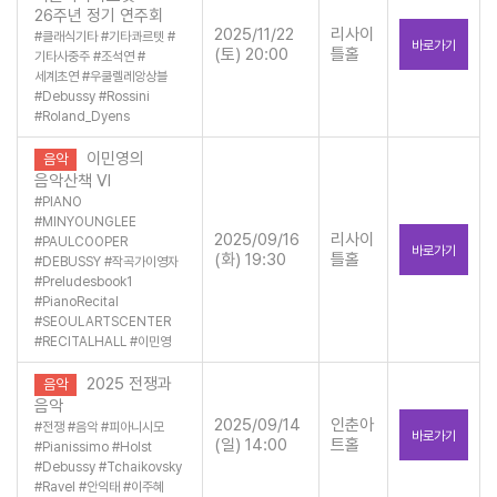
26주년 정기 연주회
2025/11/22
리사이
#
클래식기타
#
기타콰르텟
#
바로가기
(토) 20:00
틀홀
기타사중주
#
조석연
#
세계초연
#
우쿨렐레앙상블
#
Debussy
#
Rossini
#
Roland_Dyens
이민영의
음악
음악산책 VI
#
PIANO
#
MINYOUNGLEE
2025/09/16
리사이
#
PAULCOOPER
바로가기
(화) 19:30
틀홀
#
DEBUSSY
#
작곡가이영자
#
Preludesbook1
#
PianoRecital
#
SEOULARTSCENTER
#
RECITALHALL
#
이민영
2025 전쟁과
음악
음악
2025/09/14
인춘아
#
전쟁
#
음악
#
피아니시모
바로가기
(일) 14:00
트홀
#
Pianissimo
#
Holst
#
Debussy
#
Tchaikovsky
#
Ravel
#
안익태
#
이주혜