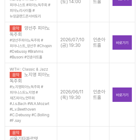
(토) 14:00
트홀
피아니스트
#
피아노독주회
#
피아노리사이틀
#
뉴잉글랜드콘서바토리
양선주 피아노
음악
독주회
2026/07/10
인춘아
#
양선주피아노독주회
#
바로가기
(금) 19:30
트홀
피아니스트_양선주
#
Chopin
#
Debussy
#
Brahms
#
Busoni
#
인춘아트홀
WITH : Classic & Jazz
노지영 피아노
음악
독주회
#
노지영피아노독주회
#
2026/06/11
인춘아
피아니스트노지영
#
바로가기
(목) 19:30
트홀
재즈피아노연주회
#
J.s.Bach
#
W.A.Mozart
#
L.v.Beethoven
#
C.Debussy
#
C.Bolling
#
F.say
음악
서울기타콰르텟