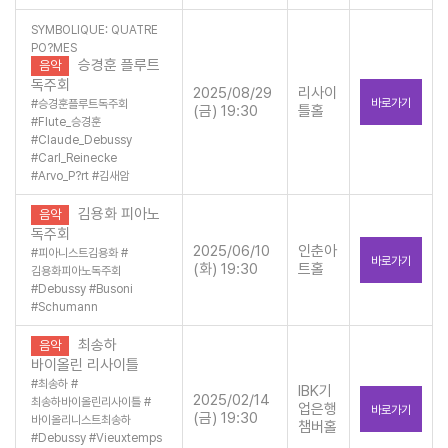
SYMBOLIQUE: QUATRE
PO?MES
승경훈 플루트
음악
독주회
2025/08/29
리사이
바로가기
#
승경훈플루트독주회
(금) 19:30
틀홀
#
Flute_승경훈
#
Claude_Debussy
#
Carl_Reinecke
#
Arvo_P?rt
#
김새암
김용화 피아노
음악
독주회
2025/06/10
인춘아
#
피아니스트김용화
#
바로가기
(화) 19:30
트홀
김용화피아노독주회
#
Debussy
#
Busoni
#
Schumann
최송하
음악
바이올린 리사이틀
#
최송하
#
IBK기
2025/02/14
최송하바이올린리사이틀
#
업은행
바로가기
(금) 19:30
바이올리니스트최송하
챔버홀
#
Debussy
#
Vieuxtemps