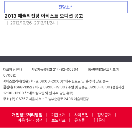
전당소식
2013 예술의전당 아티스트 오디션 공고
2012/10/26~2012/11/24
대표자
장한나
사업자등록번호
214-82-00264
통신판매업신고
서초 제
0706호
서비스플라자(방문)
화~일 09:00~20:00(*매주 월요일 및 설·추석 당일 휴무)
콜센터(1668-1352)
화-금 09:00~19:00 / 주말 및 공휴일 09:00~18:00 (점심시간
12:00~13:00 / *매주 월요일 및 설·추석 당일 휴무)
주소
(우) 06757 서울시 서초구 남부순환로 2406 예술의전당
개인정보처리방침
기관소개
사이트맵
정보공개
이용약관 · 정책
보도자료
유실물
1:1문의