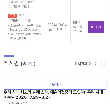
#
Poulenc
#
Franck
#
리사이틀
#
바이올린
양정윤
음악
바이올린 독주회
IBK기
2024/10/04
#
양정윤
#
France
#
바이올린
업은행
바로가기
(금) 19:30
#
Boulanger
#
Debussy
챔버홀
#
Faure
#
IlyaRashkovskiy
#
일리야
#
장일범
게시판
(총
2
건)
검색결과 더보기
보도자료
우리 시대 최고의 발레 스타, 예술의전당에 모인다! '우리 시대
에투알 2026' (7.29~8.2)
2026/07/14