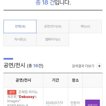
총
18
건
입니다.
전체
공연/전시
메뉴
(18)
(16)
(0)
게시판
웹페이지
(2)
(0)
공연/전시
(총
16
건)
검색결과 더보기
공연/전시
기간
장소
조혜정 피아노
음악
독주회 "
Debussy
’s
Images"
2026/07/11
인춘아
바로가기
#
조혜정
#
피아노
#