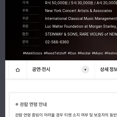
가격
R석 50,000원 / S석 30,000원 / A석 20,000
주최
New York Concert Artists & Associates
주관
International Classical Music Management
후원
Luc Walter Foundation at Morgan Stanle
협찬
STEINWAY & SONS, RARE VIOLINS of NEW
문의
02-588-6360
#MatéSzücs
#ReedTetzloff
#Duo
#Recital
#Music
#Festiv
공연·전시
상세 정
※ 관람 연령 안내
관람 연령 증빙이 어려울 경우 티켓 소지 여부 및 보호자의 동