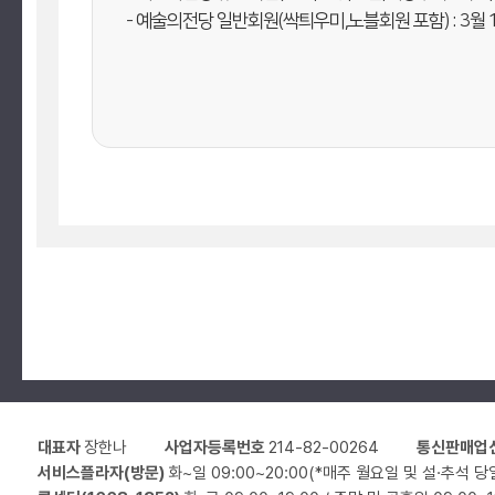
- 예술의전당 일반회원(싹틔우미,노블회원 포함) : 3월 1
대표자
장한나
사업자등록번호
214-82-00264
통신판매업
서비스플라자(방문)
화~일 09:00~20:00(*매주 월요일 및 설·추석 당