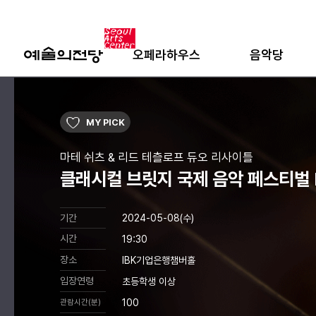
오페라하우스
음악당
MY PICK
마테 쉬츠 & 리드 테츨로프 듀오 리사이틀
클래시컬 브릿지 국제 음악 페스티벌
기간
2024-05-08(수)
시간
19:30
장소
IBK기업은행챔버홀
입장연령
초등학생 이상
100
관람시간(분)