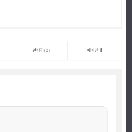
관람평(0)
예매안내