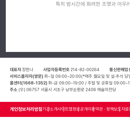
특히 밤시간에 화려한 조명과 어우
대표자
장한나
사업자등록번호
214-82-00264
통신판매업
서비스플라자(방문)
화~일 09:00~20:00(*매주 월요일 및 설·추석 당
콜센터(1668-1352)
화-금 09:00~19:00 / 주말 및 공휴일 09:00~
주소
(우) 06757 서울시 서초구 남부순환로 2406 예술의전당
개인정보처리방침
기관소개
사이트맵
정보공개
이용약관 · 정책
보도자료