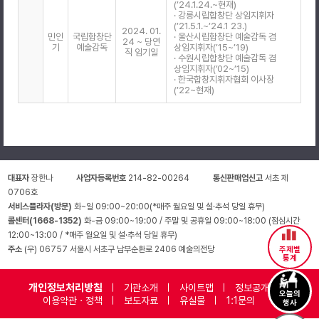
(’24.1.24.~현재)
· 강릉시립합창단 상임지휘자
(’21.5.1.~’24.1 23.)
2024. 01.
민인
국립합창단
· 울산시립합창단 예술감독 겸
24 ~ 당연
기
예술감독
상임지휘자(’15~’19)
직 임기일
· 수원시립합창단 예술감독 겸
상임지휘자(’02~’15)
· 한국합창지휘자협회 이사장
(’22~현재)
대표자
장한나
사업자등록번호
214-82-00264
통신판매업신고
서초 제
0706호
서비스플라자(방문)
화~일 09:00~20:00(*매주 월요일 및 설·추석 당일 휴무)
콜센터(1668-1352)
화-금 09:00~19:00 / 주말 및 공휴일 09:00~18:00 (점심시간
12:00~13:00 / *매주 월요일 및 설·추석 당일 휴무)
주소
(우) 06757 서울시 서초구 남부순환로 2406 예술의전당
주제별
통계
개인정보처리방침
기관소개
사이트맵
정보공개
오늘의
이용약관 · 정책
보도자료
유실물
1:1문의
행사