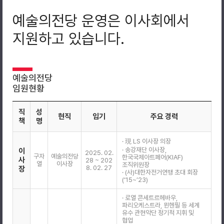
예술의전당 운영은 이사회에서
지원하고 있습니다.
예술의전당
임원현황
직
성
현직
임기
주요 경력
책
명
· 現 LS 이사장 의장
· 송강재단 이사장,
이
2025. 02.
구자
예술의전당
한국국제아트페어(KIAF)
사
28 ~ 202
열
이사장
조직위원장
8. 02. 27
장
· (사)대한자전거연맹 초대 회장
(‘15~’23)
· 로열 콘세트르헤바우,
파리오케스트라, 뮌헨필 등 세계
유수 관현악단 정기적 지휘 및
협업