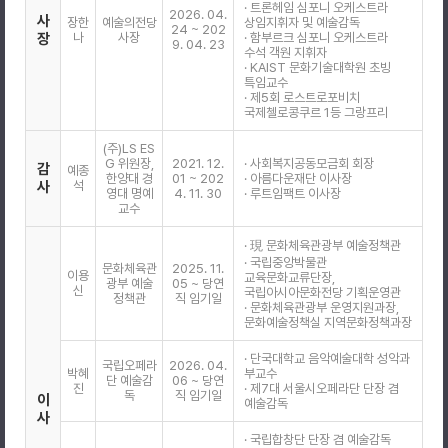
· 트론헤임 심포니 오케스트라
2026. 04.
사
장한
예술의전당
상임지휘자 및 예술감독
24 ~ 202
장
나
사장
· 함부르크 심포니 오케스트라
9. 04. 23
수석 객원 지휘자
· KAIST 문화기술대학원 초빙
특임교수
· 제5회 로스트로포비치
국제첼로콩쿠르 1등 그랑프리
(주)LS ES
G 위원장,
2021. 12.
· 사회복지공동모금회 회장
감
예종
한양대 경
01 ~ 202
· 아름다운재단 이사장
사
석
영대 명예
4. 11. 30
· 루트임팩트 이사장
교수
· 現 문화체육관광부 예술정책관
· 국립중앙박물관
문화체육관
2025. 11.
이용
교육문화교류단장,
광부 예술
05 ~ 당연
신
국립아시아문화전당 기획운영관
정책관
직 임기일
· 문화체육관광부 운영지원과장,
문화예술정책실 지역문화정책과장
· 단국대학교 음악예술대학 성악과
국립오페라
2026. 04.
박혜
부교수
단 예술감
06 ~ 당연
진
· 제7대 서울시오페라단 단장 겸
독
직 임기일
이
예술감독
사
· 국립합창단 단장 겸 예술감독