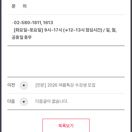
문 의
· 02-580-1611, 1613
[화요일~토요일] 9시~17시 (※12~13시 점심시간) / 일, 월,
공휴일 휴무
우와아트랩 X 예술의전당
어린이아카데미
우와
아트벤처
Woowa X ArtVenture
이전
[인문] 2026 여름특강 수강생 모집
Music & Movement
우와아트랩 X 예술의전당
다음
다음글이 없습니다.
안복진 음악가 & 원은혜 무용가와 함께
춤추고 노래하며 세상과 유연하게 만나는
예술 놀이 스튜디오
목록보기