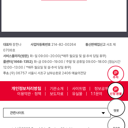
강좌안내
접 수 2026.1.31(토) 오전 10시부터 예술의전당 홈페이지 선착순 접수
대 상 6세 ~ 초등3학년 ※한국나이(생년기준)
강의기간 2026.2.28(토·원데이) / [오전] 11:00-12:30 [오후] 2:00-3:
수 강 료 회당 68,000원
할 인 10% 장애인, 국가유공자(홈페이지 접수 후 유선결제만 가능)
대표자
장한나
사업자등록번호
214-82-00264
통신판매업신고
서초 제
※원데이 강좌 회원 할인 불가
0706호
문 의 02-580-1611, 1613 / 9~17시(일, 월, 공휴일 휴무)
서비스플라자(방문)
화~일 09:00~20:00(*매주 월요일 및 설·추석 당일 휴무)
콜센터(1668-1352)
화-금 09:00~19:00 / 주말 및 공휴일 09:00~18:00 (점심시간
12:00~13:00 / *매주 월요일 및 설·추석 당일 휴무)
주소
(우) 06757 서울시 서초구 남부순환로 2406 예술의전당
Movement
주차
강의기간 2026.2.28.(토)
개인정보처리방침
기관소개
사이트맵
정보공개
프로그램 소개
이용약관 · 정책
보도자료
유실물
1:1문의
신청·환불
나의 이야기와 몸짓이 하나의 예술작품이 된다?!
황홀한 트럼펫 라이브 연주 속에서 나의 이야기가
챗봇
선율이 되고, 나의 몸짓이 예술이 되는 곳!
관련사이트
마법같은 예술 경험의 시간!