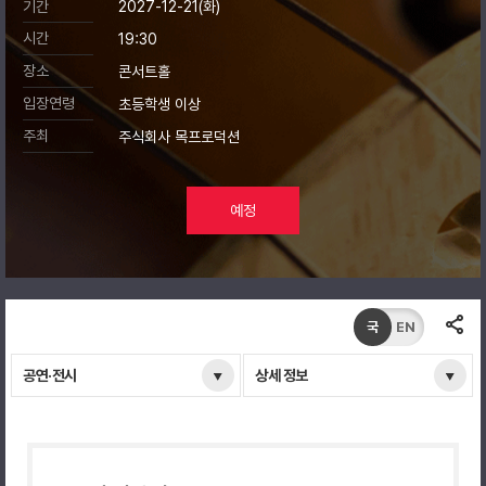
기간
2027-12-21(화)
시간
19:30
장소
콘서트홀
입장연령
초등학생 이상
주최
주식회사 목프로덕션
예정
국
EN
공연·전시
상세 정보