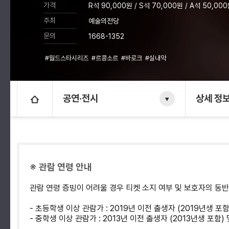
가격
R석 90,000원 / S석 70,000원 / A석 50,000
주최
예술의전당
문의
1668-1352
#월드스타시리즈
#르콩소르
#바로크
#실내악
공연·전시
상세 정
※ 관람 연령 안내
관람 연령 증빙이 어려울 경우 티켓 소지 여부 및 보호자의 동
- 초등학생 이상 관람가 : 2019년 이전 출생자 (2019년생 포
- 중학생 이상 관람가 : 2013년 이전 출생자 (2013년생 포함