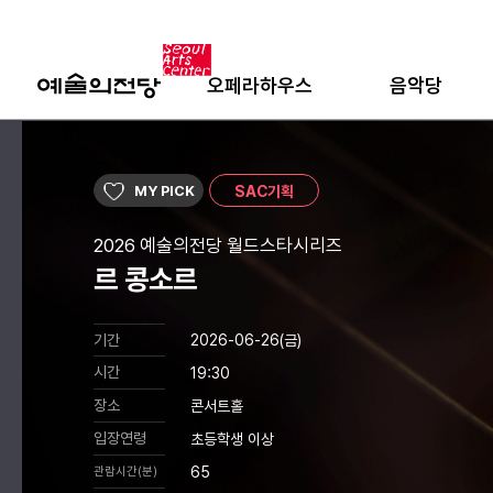
오페라하우스
음악당
MY PICK
SAC기획
2026 예술의전당 월드스타시리즈
르 콩소르
기간
2026-06-26(금)
시간
19:30
장소
콘서트홀
입장연령
초등학생 이상
65
관람시간(분)