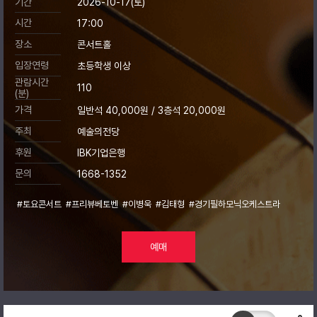
기간
2026-10-17(토)
시간
17:00
장소
콘서트홀
입장연령
초등학생 이상
관람시간
110
(분)
가격
일반석 40,000원 / 3층석 20,000원
주최
예술의전당
후원
IBK기업은행
문의
1668-1352
#토요콘서트
#프리뷰베토벤
#이병욱
#김태형
#경기필하모닉오케스트라
예매