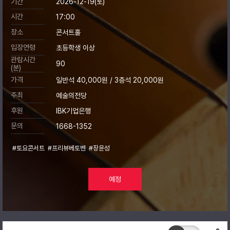
기간
2026-12-19(토)
시간
17:00
장소
콘서트홀
입장연령
초등학생 이상
관람시간
90
(분)
가격
일반석 40,000원 / 3층석 20,000원
주최
예술의전당
후원
IBK기업은행
문의
1668-1352
#토요콘서트
#프리뷰베토벤
#장윤성
예정