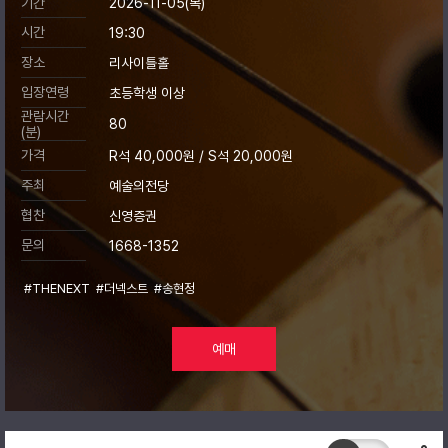
기간
2026-11-05(목)
시간
19:30
장소
리사이틀홀
입장연령
초등학생 이상
관람시간
80
(분)
가격
R석 40,000원 / S석 20,000원
주최
예술의전당
협찬
신영증권
문의
1668-1352
#THENEXT
#더넥스트
#송현정
예매