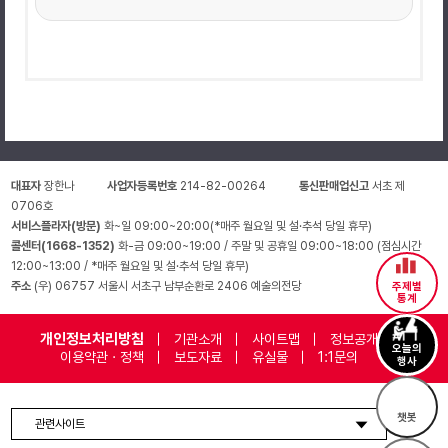
대표자
장한나
사업자등록번호
214-82-00264
통신판매업신고
서초 제
0706호
서비스플라자(방문)
화~일 09:00~20:00(*매주 월요일 및 설·추석 당일 휴무)
콜센터(1668-1352)
화-금 09:00~19:00 / 주말 및 공휴일 09:00~18:00 (점심시간
12:00~13:00 / *매주 월요일 및 설·추석 당일 휴무)
주소
(우) 06757 서울시 서초구 남부순환로 2406 예술의전당
주제별
통계
개인정보처리방침
기관소개
사이트맵
정보공개
오늘의
이용약관 · 정책
보도자료
유실물
1:1문의
행사
챗봇
관련사이트