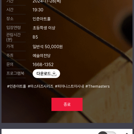
기간
2024-11-28(목)
시간
19:30
장소
인춘아트홀
입장연령
초등학생 이상
관람시간
85
(분)
가격
일반석 50,000원
주최
예술의전당
문의
1668-1352
프로그램북
다운로드
#인춘아트홀
#마스터즈시리즈
#피아니스트이시내
#Themasters
종료