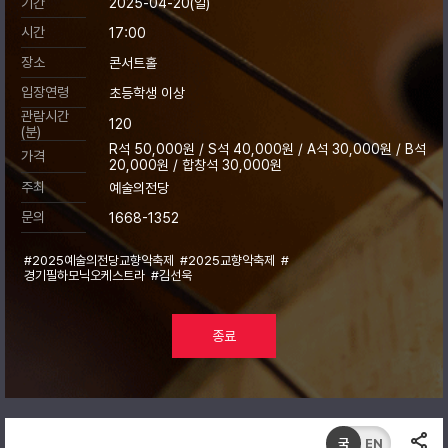
기간
2025-04-20(일)
시간
17:00
장소
콘서트홀
입장연령
초등학생 이상
관람시간
120
(분)
R석 50,000원 / S석 40,000원 / A석 30,000원 / B석
가격
20,000원 / 합창석 30,000원
주최
예술의전당
문의
1668-1352
#2025예술의전당교향악축제
#2025교향악축제
#
경기필하모닉오케스트라
#김선욱
종료
국
EN