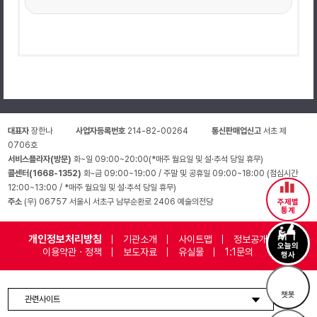
대표자
장한나
사업자등록번호
214-82-00264
통신판매업신고
서초 제
0706호
서비스플라자(방문)
화~일 09:00~20:00(*매주 월요일 및 설·추석 당일 휴무)
콜센터(1668-1352)
화-금 09:00~19:00 / 주말 및 공휴일 09:00~18:00 (점심시간
12:00~13:00 / *매주 월요일 및 설·추석 당일 휴무)
주소
(우) 06757 서울시 서초구 남부순환로 2406 예술의전당
주제별
통계
개인정보처리방침
기관소개
사이트맵
정보공개
오늘의
이용약관 · 정책
보도자료
유실물
1:1문의
행사
챗봇
관련사이트