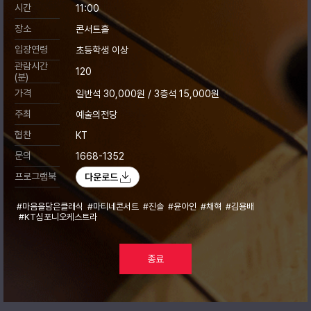
시간
11:00
장소
콘서트홀
입장연령
초등학생 이상
관람시간
120
(분)
가격
일반석 30,000원 / 3층석 15,000원
주최
예술의전당
협찬
KT
문의
1668-1352
프로그램북
다운로드
#마음을담은클래식
#마티네콘서트
#진솔
#윤아인
#채혁
#김용배
#KT심포니오케스트라
종료