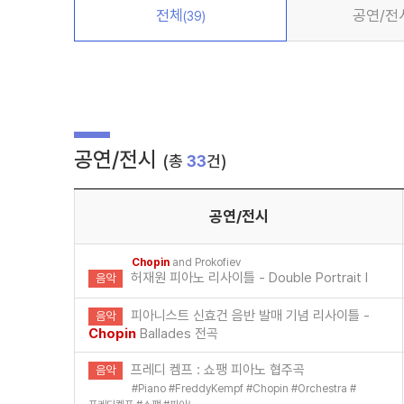
전체
공연/전
(39)
공연/전시
(총
33
건)
공연/전시
Chopin
and Prokofiev
허재원 피아노 리사이틀 - Double Portrait I
음악
피아니스트 신효건 음반 발매 기념 리사이틀 -
음악
Chopin
Ballades 전곡
프레디 켐프 : 쇼팽 피아노 협주곡
음악
#
Piano
#
FreddyKempf
#
Chopin
#
Orchestra
#