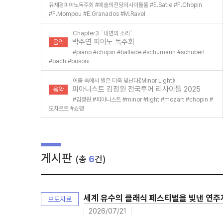
유재경피아노독주회
#
예술의전당리사이틀홀
#
E.Satie
#
F.Chopin
#
F.Mompou
#
E.Granados
#
M.Ravel
Chapter3 `내면의 소리`
박주연 피아노 독주회
음악
#
piano
#
chopin
#
ballade
#
schumann
#
schubert
#
bach
#
busoni
어둠 속에서 별은 더욱 빛난다《Minor Light》
피아니스트 김정원 전국투어 리사이틀 2025
음악
#
김정원
#
피아니스트
#
minor
#
light
#
mozart
#
chopin
#
모차르트
#
쇼팽
게시판
(총
6
건)
세계 유수의 클래식 페스티벌을 빛낸 연주자들
보도자료
2026/07/21