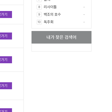
리사이틀
8
로가기
백조의 호수
9
독주회
10
로가기
내가 찾은 검색어
로가기
로가기
로가기