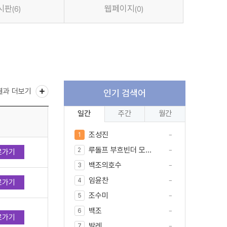
시판
웹페이지
(6)
(0)
결과 더보기
인기 검색어
일간
주간
월간
조성진
1
루돌프 부흐빈더 모...
2
로가기
백조의호수
3
임윤찬
4
로가기
조수미
5
백조
6
로가기
발레
7