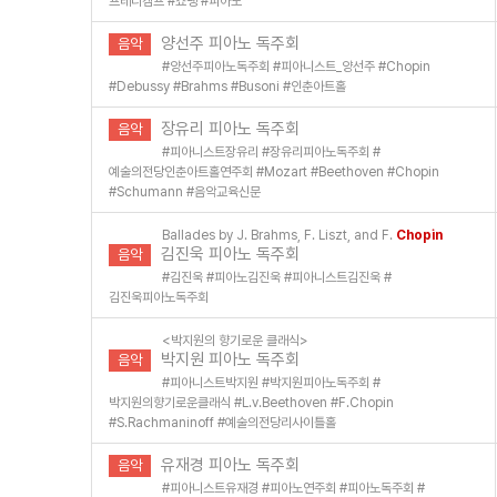
프레디켐프
#
쇼팽
#
피아노
양선주 피아노 독주회
음악
#
양선주피아노독주회
#
피아니스트_양선주
#
Chopin
#
Debussy
#
Brahms
#
Busoni
#
인춘아트홀
장유리 피아노 독주회
음악
#
피아니스트장유리
#
장유리피아노독주회
#
예술의전당인춘아트홀연주회
#
Mozart
#
Beethoven
#
Chopin
#
Schumann
#
음악교육신문
Ballades by J. Brahms, F. Liszt, and F.
Chopin
김진욱 피아노 독주회
음악
#
김진욱
#
피아노김진욱
#
피아니스트김진욱
#
김진욱피아노독주회
<박지원의 향기로운 클래식>
박지원 피아노 독주회
음악
#
피아니스트박지원
#
박지원피아노독주회
#
박지원의향기로운클래식
#
L.v.Beethoven
#
F.Chopin
#
S.Rachmaninoff
#
예술의전당리사이틀홀
유재경 피아노 독주회
음악
#
피아니스트유재경
#
피아노연주회
#
피아노독주회
#