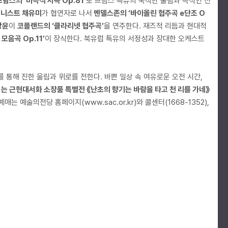
브람스의 ‘비극적 서곡 Op.81’
로 브람스 특유의 묵직한 울림과 극적인 전
니스트 채유미
가 협연자로 나서
멘델스존의 ‘바이올린 협주곡 e단조 O
상윤
이
코플랜드의 ‘클라리넷 협주곡’
을 연주한다. 재즈적 리듬과 현대적
모음곡 Op.11’
이 장식한다. 북유럽 특유의 서정성과 장대한 오케스트
를 통해 진한 울림과 위로를 전한다. 바쁜 일상 속 여유로운 오전 시간,
 근현대서화 소장품 특별전 《난초의 향기는 바람을 타고 천 리를 가네》
매는 예술의전당 홈페이지(www.sac.or.kr)와 콜센터(1668-1352),