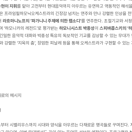
승현이 지휘
를 맡아 고전부터 현대음악까지 아우르는 유연하고 역동적인 해석
은 프라임필하모닉오케스트라의 긴장감 넘치는 연주와 만나 강렬한 인상을 전할 
서
라흐마니노프의 ‘파가니니 주제에 의한 랩소디’
를 연주한다. 초절기교와 서정
며 ‘하모니카의 레전드’로 평가받는
하모니시스트 박종성
이
스피바콥스키의 ‘하
긴밀한 음악적 대화와 박종성 특유의 독보적인 기교를 감상할 수 있는 무대가
와 강렬한 ‘지옥의 춤’, 장엄한 피날레 등을 통해 오케스트라가 구현할 수 있
 위로의 메시지
대
스부터 시벨리우스까지 시대와 양식을 아우르는 다채로운 명곡들로 꾸며진다. 