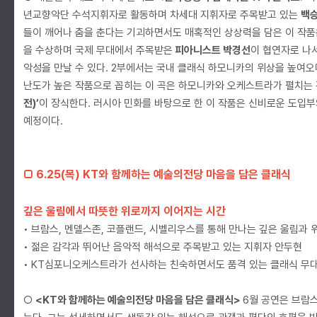
년교향악단 수석지휘자로 활동하며 차세대 지휘자로 주목받고 있는
백
들이 깨어나 춤을 춘다는 기괴하면서도 매혹적인 상상력을 담은 이 작품
을 수상하며 국제 무대에서 주목받은
피아니스트 박경선
이 협연자로 나
악성을 만날 수 있다. 2부에서는 국내 클래식 하모니카의 위상을 높여오
난도가 높은 작품으로 꼽히는 이 곡은 하모니카와 오케스트라가 펼치는 
전)’
이 장식한다. 러시아 민화를 바탕으로 한 이 작품은 신비로운 도입부
예정이다.
□ 6.25(목) KT와 함께하는 예술의전당 마음을 담은 클래식
깊은 울림에서 따뜻한 위로까지 이어지는 시간
• 브람스, 멘델스존, 코플랜드, 시벨리우스를 통해 만나는 깊은 울림과
• 젊은 감각과 뛰어난 음악적 해석으로 주목받고 있는 지휘자 안두현
• KT심포니오케스트라가 선사하는 친숙하면서도 품격 있는 클래식 무
○
<KT와 함께하는 예술의전당 마음을 담은 클래식>
6월 공연은 브람