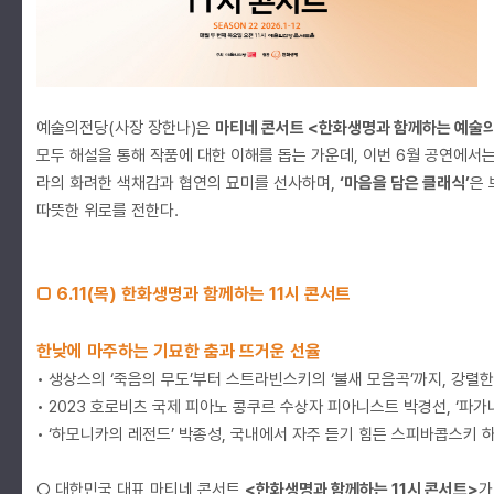
예술의전당(사장 장한나)은
마티네 콘서트 <한화생명과 함께하는 예술의
모두 해설을 통해 작품에 대한 이해를 돕는 가운데, 이번 6월 공연에
라의 화려한 색채감과 협연의 묘미를 선사하며,
‘마음을 담은 클래식’
은 
따뜻한 위로를 전한다.
□ 6.11(목) 한화생명과 함께하는 11시 콘서트
한낮에 마주하는 기묘한 춤과 뜨거운 선율
• 생상스의 ‘죽음의 무도’부터 스트라빈스키의 ‘불새 모음곡’까지, 강렬
• 2023 호로비츠 국제 피아노 콩쿠르 수상자 피아니스트 박경선, ‘파가
• ‘하모니카의 레전드’ 박종성, 국내에서 자주 듣기 힘든 스피바콥스키
○ 대한민국 대표 마티네 콘서트
<한화생명과 함께하는 11시 콘서트>
가