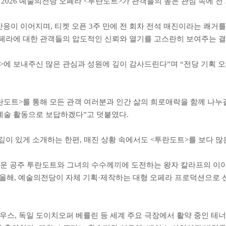
2026 예술의전당 오페라 <투란도트>가 관객들의 높은 관심 속에 전
 반응이 이어지며, 티켓 오픈 3주 만에 전 회차 전석 매진이라는 쾌
오페라에 대한 관객들의 압도적인 신뢰와 열기를 고스란히 보여주는 결
에 보내주신 많은 관심과 성원에 깊이 감사드린다”며 “전당 기획 
란도트>를 통해 모든 관객 여러분과 인간 삶의 희로애락을 함께 나누
예술 활동으로 보답하겠다”고 덧붙였다.
깊이 있게 소개하는 한편, 매진 상황 속에서도 <투란도트>를 보다 많
운 공주 투란도트와 그녀의 수수께끼에 도전하는 왕자 칼라프의 이야
맞는 올해, 예술의전당이 자체 기획·제작하는 대형 오페라 프로덕션으로
스, 독일 도이치오퍼 베를린 등 세계 주요 극장에서 활약 중인 테너