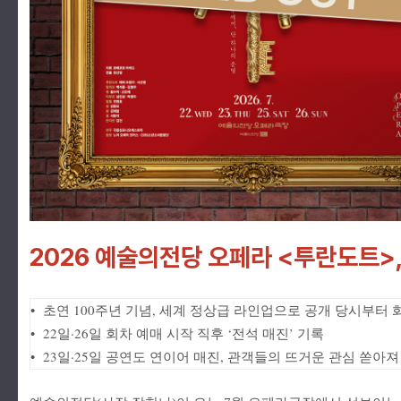
2026 예술의전당 오페라 <투란도트>, 
• 초연 100주년 기념, 세계 정상급 라인업으로 공개 당시부터 
• 22일·26일 회차 예매 시작 직후 ‘전석 매진’ 기록
• 23일·25일 공연도 연이어 매진, 관객들의 뜨거운 관심 쏟아져