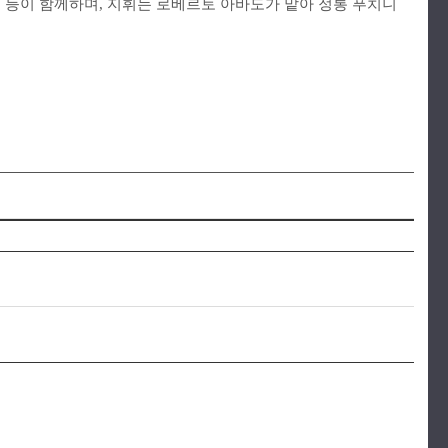
영두 등이 함께하며, 지휘는 로베르토 아바도가 맡아 정통 푸치니