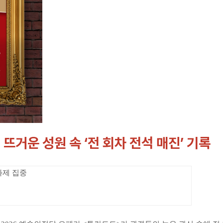
뜨거운 성원 속 ‘전 회차 전석 매진’ 기록
화제 집중