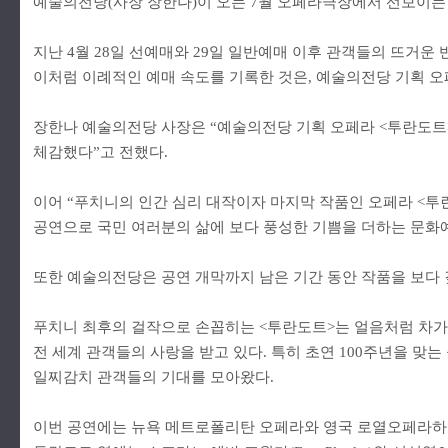
예술의전당(사장 장한나)이 오는 7월 오페라극장에서 선보이는 
지난 4월 28일 선예매와 29일 일반예매 이후 관객들의 뜨거운
이처럼 이례적인 예매 속도를 기록한 것은, 예술의전당 기획 
장한나 예술의전당 사장은 “예술의전당 기획 오페라 <투란도트>
체감했다”고 전했다.
이어 “푸치니의 인간 심리 대작이자 마지막 작품인 오페라 <투
공연으로 국민 여러분의 삶에 보다 풍성한 기쁨을 더하는 문화
또한 예술의전당은 공연 개막까지 남은 기간 동안 작품을 보다 
푸치니 최후의 걸작으로 손꼽히는 <투란도트>는 얼음처럼 차가
전 세계 관객들의 사랑을 받고 있다. 특히 초연 100주년을 
일찌감치 관객들의 기대를 모아왔다.
이번 공연에는 뉴욕 메트로폴리탄 오페라와 영국 로열오페라하우