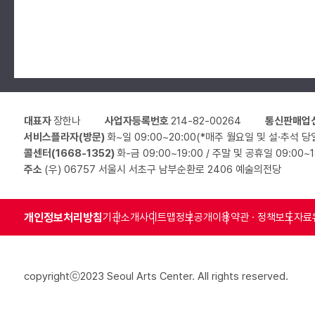
대표자
장한나
사업자등록번호
214-82-00264
통신판매업
서비스플라자(방문)
화~일 09:00~20:00(*매주 월요일 및 설·추석 당
콜센터(1668-1352)
화-금 09:00~19:00 / 주말 및 공휴일 09:00~
주소
(우) 06757 서울시 서초구 남부순환로 2406 예술의전당
개인정보처리방침
기관소개
사이트맵
정보공개
이용약관 · 정책
보도자료
copyrightⓒ2023 Seoul Arts Center. All rights reserved.