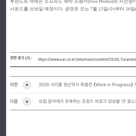
투란도트 역에는 소프라노 에바 프원카(Ewa Płonka)와 서
사운드를 선보일 예정이다. 공연은 오는 7월 22일(수)부터 26일
관련 링크 (1) :
https://www.sac.or.kr/site/main/content/2026_Turando
이전
2026 서리풀 청년작가 특별전 《Work in Progress》 개
다음
유럽 음악계가 주목하는 프랑스 바로크 앙상블 '르 콩소르' 