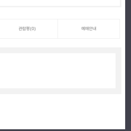
관람평(0)
예매안내