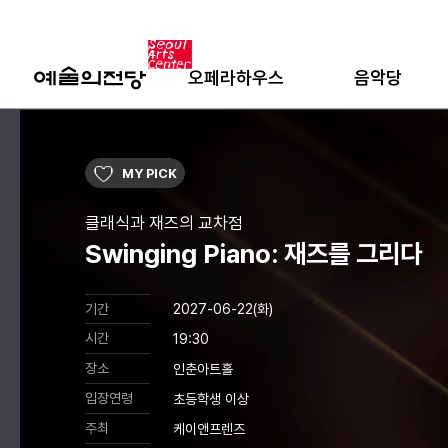
오페라하우스
음악당
MY PICK
클래식과 재즈의 교차점
Swinging Piano: 재즈를 그리다
기간
2027-06-22(화)
시간
19:30
장소
인춘아트홀
입장연령
초등학생 이상
주최
케이앤프렌즈