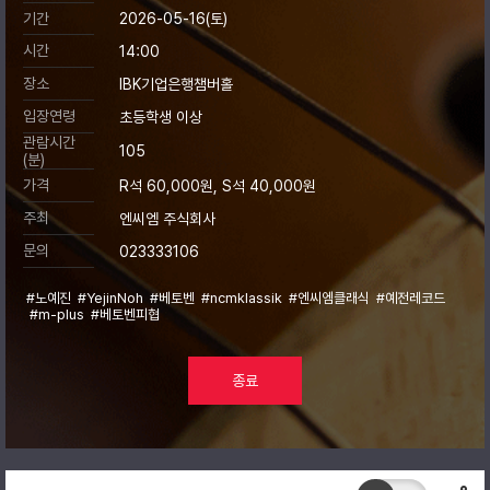
기간
2026-05-16(토)
시간
14:00
장소
IBK기업은행챔버홀
입장연령
초등학생 이상
관람시간
105
(분)
가격
R석 60,000원, S석 40,000원
주최
엔씨엠 주식회사
문의
023333106
#노예진
#YejinNoh
#베토벤
#ncmklassik
#엔씨엠클래식
#예전레코드
#m-plus
#베토벤피협
종료