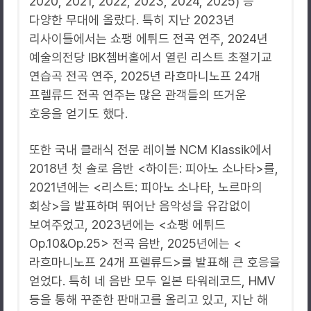
2020, 2021, 2022, 2023, 2024, 2025) 등
다양한 무대에 올랐다. 특히 지난 2023년
리사이틀에서는 쇼팽 에튀드 전곡 연주, 2024년
예술의전당 IBK쳄버홀에서 열린 리스트 초절기교
연습곡 전곡 연주, 2025년 라흐마니노프 24개
프렐류드 전곡 연주는 많은 관객들의 뜨거운
호응을 얻기도 했다.
또한 국내 클래식 전문 레이블 NCM Klassik에서
2018년 첫 솔로 음반 <하이든: 피아노 소나타>를,
2021년에는 <리스트: 피아노 소나타, 노르마의
회상>을 발표하며 뛰어난 음악성을 유감없이
보여주었고, 2023년에는 <쇼팽 에튀드
Op.10&Op.25> 전곡 음반, 2025년에는 <
라흐마니노프 24개 프렐류드>를 발표해 큰 호응을
얻었다. 특히 네 음반 모두 일본 타워레코드, HMV
등을 통해 꾸준한 판매고를 올리고 있고, 지난 해