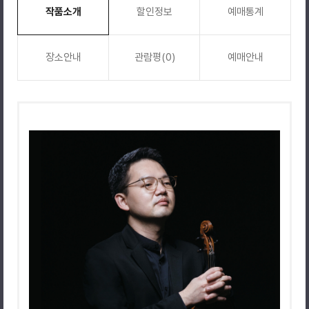
작품소개
할인정보
예매통계
장소안내
관람평(0)
예매안내