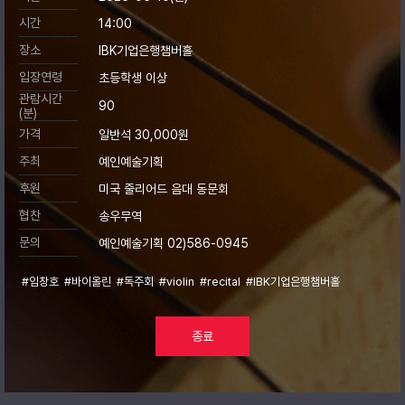
시간
14:00
장소
IBK기업은행챔버홀
입장연령
초등학생 이상
관람시간
90
(분)
가격
일반석 30,000원
주최
예인예술기획
후원
미국 줄리어드 음대 동문회
협찬
송우무역
문의
예인예술기획 02)586-0945
#임창호
#바이올린
#독주회
#violin
#recital
#IBK기업은행챔버홀
종료