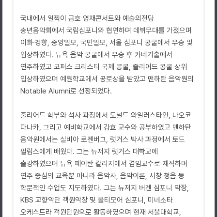
국내에서 일찍이 금호 영재콘서트와 예술의전당
송년음악회에서 국립심포니와 협연하며 데뷔무대를 가졌으며
이화·경향, 중앙일보, 국민일보, 서울 심포니 콩쿨에서 우승 및
입상하였다. 뉴욕 음악 콩쿨에서 우승 후 카네기홀에서
연주하였고 코퍼스 크리스티 국제 콩쿨, 줄리어드 콩쿨 상위
입상하였으며 예원학교에서 공로상을 받았고 맨하탄 음악원의
Notable Alumni로 선정되었다.
줄리어드 학부와 석사 과정에서 도널드 와일러스타인, 나오코
다나카, 그리고 예비학교에서 강효 교수와 공부하였고 맨하탄
음악원에서는 실비아 로젠버그, 럿거스 박사 과정에서 토드
필립스에게 배웠다. 그는 뉴저지 럿거스 대학교에
출강하였으며 뉴욕 페이탄 칼리지에서 겸임교수로 재직하며
연주 중심의 교육뿐 아니라 음악사, 음악이론, 시창 청음 등
학문적인 수업도 지도하였다. 그는 뉴저지 버겐 심포니 악장,
KBS 교향악단 객원악장 및 볼티모어 심포니, 미네소타
오케스트라 객원단원으로 활동하였으며 현재 서울대학교,