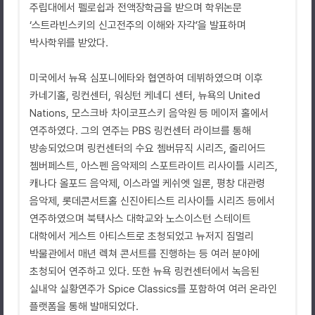
주립대에서 펠로쉽과 전액장학금을 받으며 학위논문
‘스트라빈스키의 신고전주의 이해와 자각’을 발표하며
박사학위를 받았다.
미국에서 뉴욕 심포니에타와 협연하여 데뷔하였으며 이후
카네기홀, 링컨센터, 워싱턴 케네디 센터, 뉴욕의 United
Nations, 모스크바 차이코프스키 음악원 등 메이저 홀에서
연주하였다. 그의 연주는 PBS 링컨센터 라이브를 통해
방송되었으며 링컨센터의 수요 쳄버뮤직 시리즈, 줄리어드
쳄버페스트, 아스펜 음악제의 스포트라이트 리사이틀 시리즈,
캐나다 올포드 음악제, 이스라엘 케쉬엣 일론, 평창 대관령
음악제, 롯데콘서트홀 신진아티스트 리사이틀 시리즈 등에서
연주하였으며 북택사스 대학교와 노스이스턴 스테이트
대학에서 게스트 아티스트로 초청되었고 뉴저지 짐멀리
박물관에서 매년 렉쳐 콘서트를 진행하는 등 여러 분야에
초청되어 연주하고 있다. 또한 뉴욕 링컨센터에서 녹음된
실내악 실황연주가 Spice Classics를 포함하여 여러 온라인
플랫폼을 통해 발매되었다.