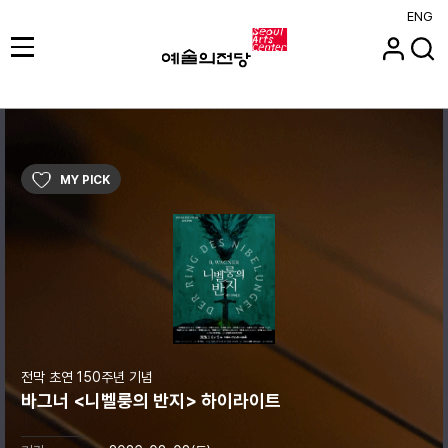
ENG
MY PICK
전막 초연 150주년 기념
바그너 <니벨룽의 반지> 하이라이트