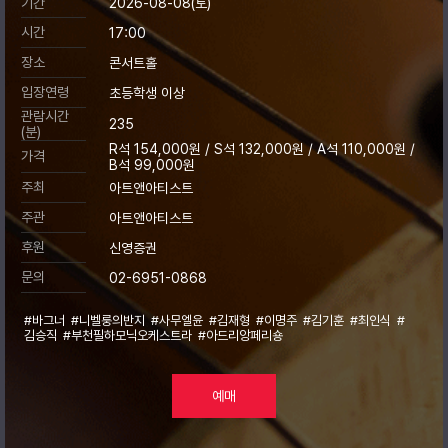
기간
2026-08-08(토)
시간
17:00
장소
콘서트홀
입장연령
초등학생 이상
관람시간
235
(분)
R석 154,000원 / S석 132,000원 / A석 110,000원 /
가격
B석 99,000원
주최
아트앤아티스트
주관
아트앤아티스트
후원
신영증권
문의
02-6951-0868
#바그너
#니벨룽의반지
#사무엘윤
#김재형
#이명주
#김기훈
#최인식
#
김승직
#부천필하모닉오케스트라
#아드리앙페리숑
예매