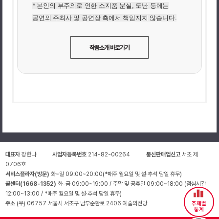
* 본인의 부주의로 인한 소지품 분실, 도난 등에는
공연의 주최사 및 공연장 측에서 책임지지 않습니다.
작품소개 바로가기
대표자
장한나
사업자등록번호
214-82-00264
통신판매업신고
서초 제
0706호
서비스플라자(방문)
화~일 09:00~20:00(*매주 월요일 및 설·추석 당일 휴무)
콜센터(1668-1352)
화-금 09:00~19:00 / 주말 및 공휴일 09:00~18:00 (점심시간
12:00~13:00 / *매주 월요일 및 설·추석 당일 휴무)
주소
(우) 06757 서울시 서초구 남부순환로 2406 예술의전당
주제별
통계