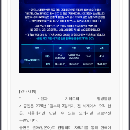
[안내사항]
*
<
센과 치히로의 행방불명
>
공연은
2026
년
1
월부터
3
월까지
,
전 세계에서 오직 한
곳
,
서울에서만 만날 수 있는 오리지널 프로덕션
공연입니다
.
공연은 원어
(
일본어
)
로 진행되며 자막기를 통해 한국어