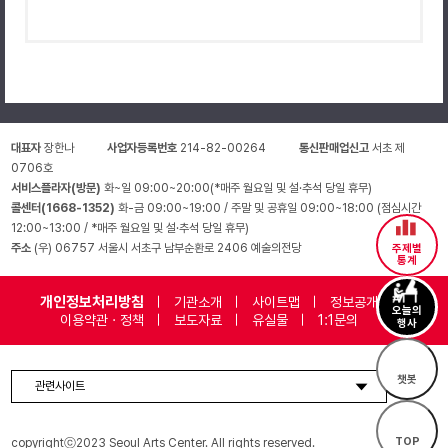
대표자
장한나
사업자등록번호
214-82-00264
통신판매업신고
서초 제
0706호
서비스플라자(방문)
화~일 09:00~20:00(*매주 월요일 및 설·추석 당일 휴무)
콜센터(1668-1352)
화-금 09:00~19:00 / 주말 및 공휴일 09:00~18:00 (점심시간
12:00~13:00 / *매주 월요일 및 설·추석 당일 휴무)
주소
(우) 06757 서울시 서초구 남부순환로 2406 예술의전당
주제별
통계
개인정보처리방침
기관소개
사이트맵
정보공개
오늘의
이용약관 · 정책
보도자료
유실물
1:1문의
행사
챗봇
관련사이트
TOP
copyrightⓒ2023 Seoul Arts Center. All rights reserved.