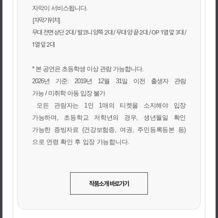
자막이 서비스됩니다
.
[자막기위치]
무대 전면 상단 2대 / 발코니 양쪽 2대 / 무대 양 끝 2대 / OP 1열 앞 3대 /
1열 앞 2대
* 본 공연은 초등학생 이상 관람 가능합니다
.
2026
년 기준
: 2019
년
12
월
31
일 이전 출생자 관람
가능
/
미취학 아동 입장 불가
모든 관람자는
1
인
1
매의 티켓을 소지해야 입장
가능하며
,
초등학교 저학년의 경우
,
생년월일 확인
가능한 증빙자료
(
건강보험증
,
여권
,
주민등록등본 등
)
으로 연령 확인 후 입장 가능합니다
.
작품소개 바로가기