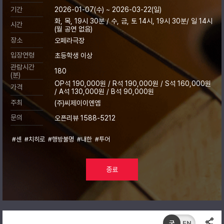
기간
2026-01-07(수) ~ 2026-03-22(일)
화, 목, 19시 30분 / 수, 금, 토 14시, 19시 30분/ 일 14시
시간
(월 공연 없음)
장소
오페라극장
입장연령
초등학생 이상
관람시간
180
(분)
OP석 190,000원 / R석 190,000원 / S석 160,000원
가격
/ A석 130,000원 / B석 90,000원
주최
(주)씨제이이엔엠
문의
오픈리뷰 1588-5212
#센
#치히로
#행방불명
#내한
#투어
종료
국
EN