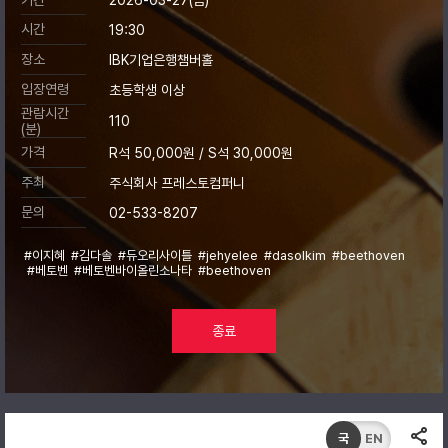
시간
19:30
장소
IBK기업은행챔버홀
입장연령
초등학생 이상
관람시간
110
(분)
가격
R석 50,000원 / S석 30,000원
주최
주식회사 프레스토컴퍼니
문의
02-533-8207
#이지혜
#김다솔
#듀오리사이틀
#jehyelee
#dasolkim
#beethoven
#베토벤
#베토벤바이올린소나타
#beethoven
종료
국
EN