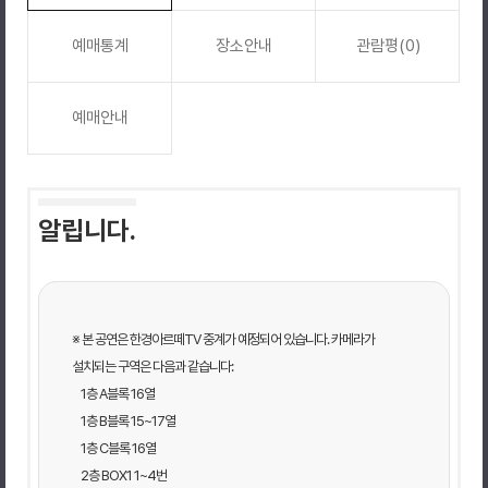
예매통계
장소안내
관람평(0)
예매안내
알립니다.
※ 본 공연은 한경아르떼TV 중계가 예정되어 있습니다. 카메라가
설치되는 구역은 다음과 같습니다:
1층 A블록 16열
1층 B블록 15~17열
1층 C블록 16열
2층 BOX1 1~4번