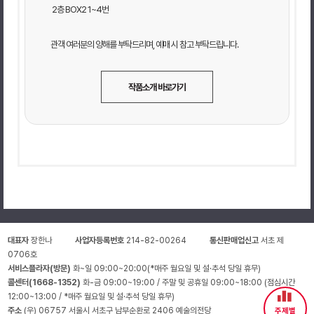
2층 BOX2 1~4번
관객 여러분의 양해를 부탁드리며, 예매 시 참고 부탁드립니다.
작품소개 바로가기
대표자
장한나
사업자등록번호
214-82-00264
통신판매업신고
서초 제
0706호
서비스플라자(방문)
화~일 09:00~20:00(*매주 월요일 및 설·추석 당일 휴무)
콜센터(1668-1352)
화-금 09:00~19:00 / 주말 및 공휴일 09:00~18:00 (점심시간
12:00~13:00 / *매주 월요일 및 설·추석 당일 휴무)
주소
(우) 06757 서울시 서초구 남부순환로 2406 예술의전당
주제별