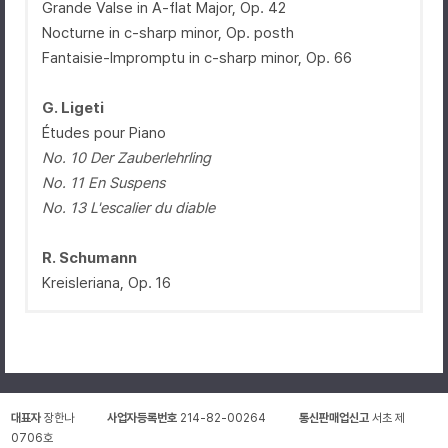
Grande Valse in A-flat Major, Op. 42
Nocturne in c-sharp minor, Op. posth
Fantaisie-Impromptu in c-sharp minor, Op. 66
G. Ligeti
Études pour Piano
No. 10 Der Zauberlehrling
No. 11 En Suspens
No. 13 L'escalier du diable
R. Schumann
Kreisleriana, Op. 16
대표자
장한나
사업자등록번호
214-82-00264
통신판매업신고
서초 제
0706호