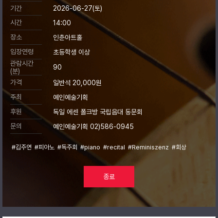
기간
2026-06-27(토)
시간
14:00
장소
인춘아트홀
입장연령
초등학생 이상
관람시간
90
(분)
가격
일반석 20,000원
주최
예인예술기획
후원
독일 에센 폴크방 국립음대 동문회
문의
예인예술기획 02)586-0945
#김주연
#피아노
#독주회
#piano
#recital
#Reminiszenz
#회상
종료