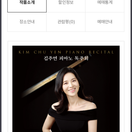
작품소개
할인정보
예매통계
장소안내
관람평(0)
예매안내