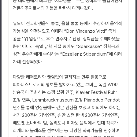
동 대학원에서 최고연주자과정을 우수한 성적으로 졸업하면서
전문연주자로서의 기틀을 탄탄히 다져나갔다.
일찍이 전국학생음악 콩쿨, 음협 콩쿨 등에서 수상하며 음악적
가능성을 인정받았고 이태리 “Don Vincenzo Vitti” 국제
콩쿨 1위 입상으로 우수 연주자로 선정, 장학금을 수혜하였을
뿐만 아니라 독일 유학 시절 중에도 “Sparkasse” 장학금과
성적 우수자에게 수여하는 “Exzellenz Stipendium”에 여러
차례 선정되었다.
다양한 레퍼토리와 끊임없이 펼쳐지는 연주 활동으로
피아니스트로서의 행보를 밟아가고 있는 그녀는 독일 WDR
방송국이 주최하는 쇼팽 실황 연주, Klavier Festival Ruhr
초청 연주, Lehmbruckmuseum 초청 Pianoduo Peridot
연주를 통해 앙상블에도 깊은 관심을 보였고 이외에도 하이든
서거 200주년 기념연주, 슈만·쇼팽 탄생 200주년 기념연주,
베토벤 소나타의 밤, 폴리포니 피아노 음악에서 현대 작곡가
리게티와 불레즈를 선보이는 등 다양한 작곡가들을 연주하며