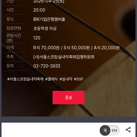
기간
2026-04-25(토)
시간
20:00
장소
IBK기업은행챔버홀
입장연령
초등학생 이상
관람시간
120
(분)
가격
R석 70,000원 / S석 50,000원 / A석 20,000원
주최
(사)서울스프링실내악축제집행위원회
문의
02-720-3933
#서울스프링실내악축제
#클래식
#실내악
#SSF
종료
국
EN