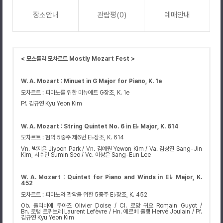
장소안내
관람평(0)
예매안내
< 모스틀리 모차르트 Mostly Mozart Fest >
W. A.
Mozart
:
Minuet in G Major for Piano
,
K
.
1e
모차르트
:
피아노를 위한 미뉴에트
G
장조
, K. 1e
Pf.
김규연
Kyu Yeon Kim
W. A.
Mozart
:
String Quintet No. 6 in E
♭
Major
,
K
.
614
모차르트
:
현악
5
중주 제
6
번
E♭
장조
, K. 614
Vn.
박지윤
Jiyoon Park / Vn.
김예원
Yewon Kim / Va.
김상진
Sang-Jin
Kim
,
서수민
Sumin Seo / Vc.
이상은
Sang-Eun Lee
W. A.
Mozart
:
Quintet for Piano
and
Winds in E
♭
Major
,
K
.
452
모차르트
:
피아노와 관악을 위한
5
중주
E♭
장조
, K. 452
Ob.
올리비에 두아즈
Olivier
Doise / Cl.
로망 귀요
Romain
Guyot /
Bn.
로랭 르퓌브레
Laurent
Lefèvre / Hn.
에르베 줄랭
Hervé
Joulain
/ Pf.
김규연
Kyu Yeon Kim