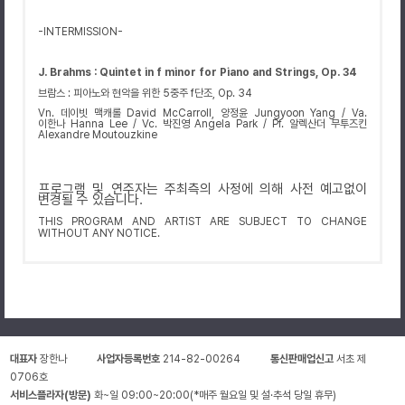
-INTERMISSION-
J.
Brahms
:
Quintet in f minor for Piano and Strings
,
Op. 34
브람스
:
피아노와 현악을 위한
5
중주
f
단조
, Op. 34
Vn.
데이빗 맥캐롤
David
McCarroll
,
양정윤
Jungyoon Yang / Va.
이한나
Hanna Lee / Vc.
박진영
Angela Park
/ Pf.
알렉산더 무투즈킨
Alexandre Moutouzkine
프로그램 및 연주자는 주최측의 사정에 의해 사전 예고없이
변경될 수 있습니다.
THIS PROGRAM AND ARTIST ARE SUBJECT TO CHANGE
WITHOUT ANY NOTICE.
대표자
장한나
사업자등록번호
214-82-00264
통신판매업신고
서초 제
0706호
서비스플라자(방문)
화~일 09:00~20:00(*매주 월요일 및 설·추석 당일 휴무)