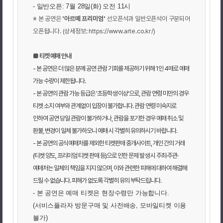
- 일반오픈: 7월 28일(화) 오전 11시
※ 본 공연은
'아르떼 프리미엄'
선오픈석과 일반오픈석이 구분되어
오픈됩니다. (상세정보:
https://www.arte.co.kr/
)
■ 티켓 예매 안내
- 본 공연은 더 많은 분께 공연 관람 기회를 제공하기 위해 1인 4매로 예매
가능 수량이 제한됩니다.
- 본 공연의 관람 가능 등급은 '초등학생 이상'으로, 관람 연령 미만의 경우
티켓 소지 여부와 관계없이 입장이 불가합니다. 관람 연령 미숙지로
인하여 공연 당일 관람이 불가하거나, 관람을 포기한 경우 예매 취소 및
환불, 변경이 일체 불가하오니 예매 시 각별히 유의하시기 바랍니다.
- 본 공연의 공식예매처를 제외한 티켓판매 중개사이트, 개인 간의 거래
(티켓 양도, 프리미엄 티켓 판매 등)으로 인한 문제 발생 시 주최·주관·
예매처는 일체의 책임을 지지 않으며, 이와 관련한 피해에 대하여 해결해
드릴 수 없습니다. 피해가 없도록 각별히 유의 부탁드립니다.
- 본 공연은 예매 티켓은 현장수령만 가능합니다.
(서비스플라자 방문구매 및 사전배송, 모바일티켓 이용
불가)