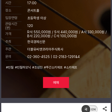
시간
17:00
장소
콘서트홀
입장연령
초등학생 이상
관람시간
120
(분)
R석 550,000원 / S석 440,000원 / A석 330,000원 /
가격
B석 220,000원 / C석 100,000원
주최
한국경제신문
주관
더블유씨엔코리아주식회사
문의
02-360-4525 | 02-2183-1291&4
#빈필
#빈필하모닉
#조성진
#투간소키에프
#소키에프
예매
국
EN