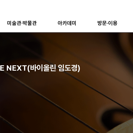
미술관·박물관
아카데미
방문·이용
HE NEXT(바이올린 임도경)