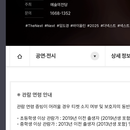
주최
예술의전당
문의
1668-1352
#TheNext
#Next
#임도경
#바이올린
#2025
#더넥스트
#넥스
공연·전시
상세 정
※ 관람 연령 안내
관람 연령 증빙이 어려울 경우 티켓 소지 여부 및 보호자의 동
- 초등학생 이상 관람가 : 2019년 이전 출생자 (2019년생 포
- 중학생 이상 관람가 : 2013년 이전 출생자 (2013년생 포함