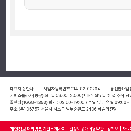
대표자
장한나
사업자등록번호
214-82-00264
통신판매업
서비스플라자(방문)
화~일 09:00~20:00(*매주 월요일 및 설·추석 당
콜센터(1668-1352)
화-금 09:00~19:00 / 주말 및 공휴일 09:00~
주소
(우) 06757 서울시 서초구 남부순환로 2406 예술의전당
개인정보처리방침
기관소개
사이트맵
정보공개
이용약관 · 정책
보도자료