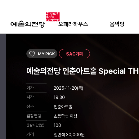
오페라하우스
음악당
MY PICK
SAC기획
예술의전당 인춘아트홀 Special T
기간
2025-11-20(목)
시간
19:30
장소
인춘아트홀
입장연령
초등학생 이상
100
관람시간(분)
가격
일반석 30,000원