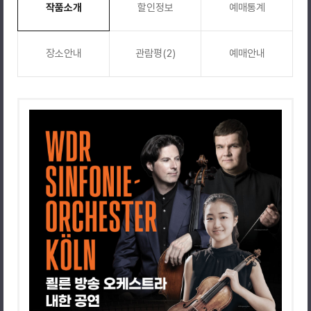
작품소개
할인정보
예매통계
장소안내
관람평(2)
예매안내