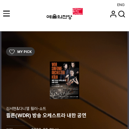
ENG
MY PICK
김서현&다니엘 뮐러-쇼트
쾰른(WDR) 방송 오케스트라 내한 공연