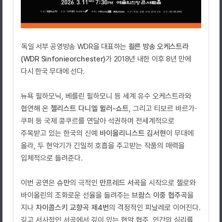
독일 서부 공영방송
WDR
을 대표하는
쾰른 방송 오케스트라
(WDR Sinfonieorchester)
가
2018
년 내한 이후
8
년 만에
다시 한국 무대에 선다
.
뉴욕 필하모닉
,
베를린 필하모니 등 세계 유수 오케스트라와
협연해 온
첼리스트 다니엘 뮐러
-
쇼트
,
그리고 티보르 바르가
·
쿠퍼 등 국제 콩쿠르를 연달아 석권하며 전세계적으로
주목받고 있는 한국의 신예
바이올리니스트 김서현
이 무대에
올라
,
두 현악기가 긴밀히 호흡을 주고받는 작품의 매력을
입체적으로 들려준다
.
이번 공연은
슈만
의 극적인
만프레드 서곡
을 시작으로 첼로와
바이올린의 조화로운 선율을 들려주는
브람스 이중 협주곡
을
지나
차이콥스키 교향곡 제
4
번
의 격정적인 피날레로 이어진다
.
깊고 서사적인 서곡에서 깊이 있는 현악 협주
,
인간의 심리를