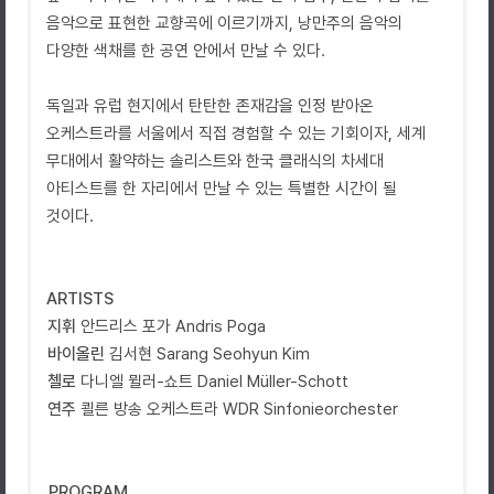
음악으로 표현한 교향곡에 이르기까지
,
낭만주의 음악의
다양한 색채를 한 공연 안에서 만날 수 있다
.
독일과 유럽 현지에서 탄탄한 존재감을 인정 받아온
오케스트라를 서울에서 직접 경험할 수 있는 기회이자
,
세계
무대에서 활약하는 솔리스트와 한국 클래식의 차세대
아티스트를 한 자리에서 만날 수 있는 특별한 시간이 될
것이다
.
ARTISTS
지휘
안드리스 포가
Andris Poga
바이올린
김서현
Sarang Seohyun Kim
첼로
다니엘 뮐러
-
쇼트
Daniel Müller-Schott
연주
쾰른 방송 오케스트라
WDR Sinfonieorchester
PROGRAM