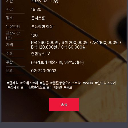
기간
2026-03-11(수)
시간
19:30
장소
콘서트홀
입장연령
초등학생 이상
관람시간
120
(분)
R석 260,000원 / S석 200,000원 / A석 160,000원 /
가격
B석 120,000원 / C석 80,000원
주최
연합뉴스TV
주관
(주)라보라 예술기획, 영앤잎섬(주)
문의
02-720-3933
#클래식
#오케스트라
#쾰른
#쾰른방송오케스트라
#WDR
#안드리스포가
#김서현
#다니엘뮐러쇼트
#바이올린
#첼로
종료