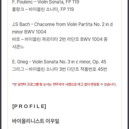
F. Poulenc – Violin
Sonata, FP 119
풀랑크
–
바이올린 소나타
, FP 119
J.S Bach - Chaconne from Violin
Partita No. 2 in d
minor BWV 1004
바흐
–
바이올린 파르티타
2
번 라단조
BWV 1004
중
샤콘느
E. Grieg -
Violin Sonata No. 3 in c minor, Op. 45
그리그
–
바이올린 소나타
3
번 다단조 작품번호
45
번
*
본 공연의 프로그램 및 순서는 연주자의 사정으로 예고 없이 변동될 수 있습니다
.
[P R O F I L E]
바이올리니스트 이우일