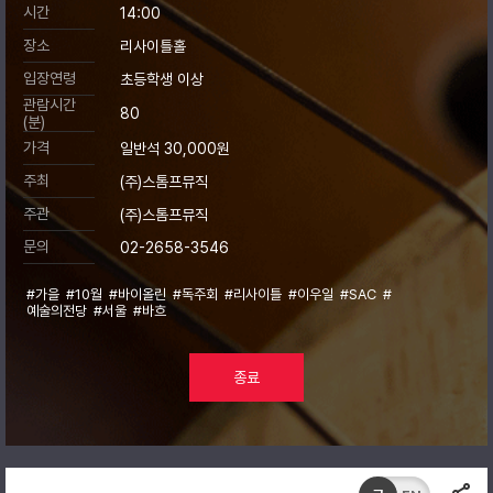
시간
14:00
장소
리사이틀홀
입장연령
초등학생 이상
관람시간
80
(분)
가격
일반석 30,000원
주최
(주)스톰프뮤직
주관
(주)스톰프뮤직
문의
02-2658-3546
#가을
#10월
#바이올린
#독주회
#리사이틀
#이우일
#SAC
#
예술의전당
#서울
#바흐
종료