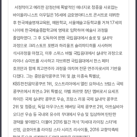
서정적이고 예리한 감정선에 폭발적인 에너지로 청중을 사로잡는
바이올리니스트 이우일은
16
세에 금호영아티스트 콘서트로 데뷔한
후 한국예술영재교육원
,
예원학교
,
서울예술고등학교를 거쳐
17
세의
나이에 한국예술종합학교에 영재로 입학하여 예술사 과정을
졸업하였다
.
그 후 도독하여 뮌헨 국립음대에서 솔로 및 실내악
과정으로 크리스토프 포펜과 하리올프 슐리히티히를 사사하며
석사과정을 마쳤고
,
이후 스위스 바젤 국립음대에서 실내악 과정으로
라이너 슈미트를 사사하고 자브뤼켄 국립음대에서 한스 페터
호프만과 함께 최고연주자 과정을 마치며 전문 연주자로서의 기반을
다졌다
.
그는 중앙음악콩쿠르
1
위 및 故 이종숙 특별상
,
KBS
한전음악콩쿠르
1
위
,
오스트리아에서 열린 요하네스 브람스 국제
콩쿠르에서 최연소
3
위 특별상
,
아벨 콰르텟 창단 멤버로서 요세프
하이든 국제 실내악 콩쿠르 우승
,
프랑스 리옹 국제 실내악 콩쿠르
2
위 및 청중상
,
독일 아우구스트 에버딩 국제 콩쿠르
2
위
,
아트실비아
오디션 우승 등 국내외 유수의 무대에서 우승 및 입상하며 탄탄한
경력을 쌓아왔다
.
더불어
2016
월간 객석
‘
차세대 라이징 스타
‘
에
선정
,
금호아트홀 라이징 스타 시리즈 리사이틀
, 2016
교향악축제