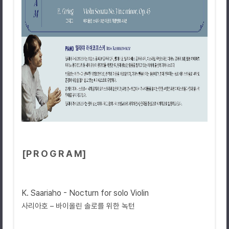
[P R O G R A M]
K. Saariaho - Nocturn for solo Violin
사리아호
–
바이올린
솔로를
위한
녹턴