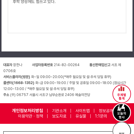
후학 양성에도 힘쓰고 있다
.
대표자
장한나
사업자등록번호
214-82-00264
통신판매업신고
서초 제
0706호
서비스플라자(방문)
화~일 09:00~20:00(*매주 월요일 및 설·추석 당일 휴무)
콜센터(1668-1352)
화-금 09:00~19:00 / 주말 및 공휴일 09:00~18:00 (점심시간
12:00~13:00 / *매주 월요일 및 설·추석 당일 휴무)
주소
(우) 06757 서울시 서초구 남부순환로 2406 예술의전당
주제별
통계
개인정보처리방침
기관소개
사이트맵
정보공개
오늘의
이용약관 · 정책
보도자료
유실물
1:1문의
행사