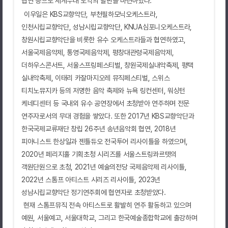
협연 등으로 세계무대 도약의 발판을 마련하였다.
이우일은
KBS
교향악단
,
부천필하모닉오케스트라
,
인천시립교향악단
,
성남시립교향악단
, KNUA
심포니오케스트라
,
창원시립교향악단을 비롯한 유수 오케스트라들과 협연하였고
,
서울국제음악제
,
통영국제음악제
,
평창대관령국제음악제
,
더하우스콘서트
,
서울스프링페스티벌
,
창원국제실내악축제
,
평택
실내악축제
,
이태리 카잘마지오레 뮤직페스티벌
,
스위스
티치노뮤지카 등의 저명한 음악 축제와 뉴욕 링컨센터
,
워싱턴
케네디센터 등 국내외 유수 공연장에서 초청받아 연주하며 전문
연주자로서의 무대 경험을 쌓았다
.
또한
2017
년
KBS
교향악단과
한국국제교류재단 창립
26
주년 송년음악회 협연
, 2018
년
피아니스트 한상일과 젠틀듀오 전국투어 리사이틀을 하였으며
,
2020
년 페리지홀 기획초청 시리즈를 서울스트링콰르텟의
객원단원으로 초청
, 2021
년 예술의전당 국제음악제 리사이틀
,
2022
년 스톰프 아티스트 시리즈 리사이틀
, 2023
년
성남시립교향악단 정기연주회에 협연자로 초청받았다
.
현재 스톰프뮤직 전속 아티스트로 활발히 연주 활동하고 있으며
예원
,
서울예고
,
서울대학교
,
그리고 한국예술종합학교에 출강하며