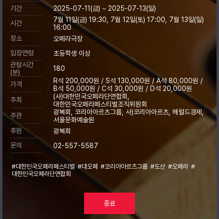
기간
2025-07-11(금) ~ 2025-07-13(일)
7월 11일(금) 19:30, 7월 12일(토) 17:00, 7월 13일(일)
시간
16:00
장소
오페라극장
입장연령
초등학생 이상
관람시간
180
(분)
R석 200,000원 / S석 130,000원 / A석 80,000원 /
가격
B석 50,000원 / C석 30,000원 / D석 20,000원
(사)대한민국오페라단연합회,
주최
대한민국오페라페스티벌조직위원회
광복회, 코리아아르츠그룹, 사)코리아아르츠, 헤럴드경제,
주관
서울문화예술원
후원
광복회
문의
02-557-5587
#대한민국오페라페스티벌
#대오페
#코리아아르츠그룹
#도산
#오페라
#
대한민국오페라단연합회
종료