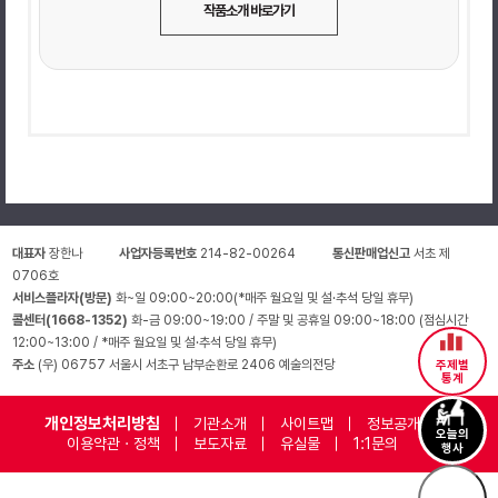
작품소개 바로가기
대표자
장한나
사업자등록번호
214-82-00264
통신판매업신고
서초 제
0706호
서비스플라자(방문)
화~일 09:00~20:00(*매주 월요일 및 설·추석 당일 휴무)
콜센터(1668-1352)
화-금 09:00~19:00 / 주말 및 공휴일 09:00~18:00 (점심시간
12:00~13:00 / *매주 월요일 및 설·추석 당일 휴무)
주소
(우) 06757 서울시 서초구 남부순환로 2406 예술의전당
주제별
통계
개인정보처리방침
기관소개
사이트맵
정보공개
오늘의
이용약관 · 정책
보도자료
유실물
1:1문의
행사