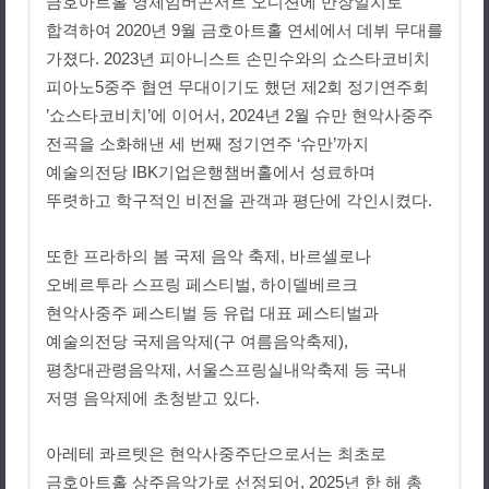
금호아트홀 영체임버콘서트 오디션에 만장일치로
합격하여
2020
년
9
월 금호아트홀 연세에서 데뷔 무대를
가졌다
. 2023
년 피아니스트 손민수와의 쇼스타코비치
피아노
5
중주 협연 무대이기도 했던 제
2
회 정기연주회
’
쇼스타코비치
’
에 이어서
, 2024년
2
월 슈만 현악사중주
전곡을 소화해낸 세 번째 정기연주
‘
슈만
’
까지
예술의전당
IBK
기업은행챔버홀에서 성료하며
뚜렷하고 학구적인 비전을 관객과 평단에 각인시켰다
.
또한 프라하의 봄 국제 음악 축제
,
바르셀로나
오베르투라 스프링 페스티벌
,
하이델베르크
현악사중주 페스티벌 등 유럽 대표 페스티벌과
예술의전당 국제음악제
(
구 여름음악축제
),
평창대관령음악제
,
서울스프링실내악축제 등 국내
저명 음악제에 초청받고 있다
.
아레테 콰르텟은 현악사중주단으로서는 최초로
금호아트홀 상주음악가로 선정되어
, 2025
년 한 해 총