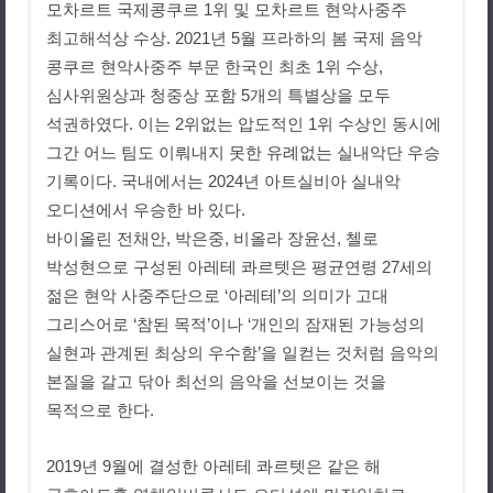
모차르트 국제콩쿠르
1
위 및 모차르트 현악사중주
최고해석상 수상
. 2021
년
5
월 프라하의 봄 국제 음악
콩쿠르 현악사중주 부문 한국인 최초
1
위 수상
,
심사위원상과 청중상 포함
5
개의 특별상을 모두
석권하였다
.
이는
2
위없는 압도적인
1
위 수상인 동시에
그간 어느 팀도 이뤄내지 못한 유례없는 실내악단 우승
기록이다
.
국내에서는
2024
년 아트실비아 실내악
오디션에서 우승한 바 있다
.
바이올린 전채안
,
박은중
,
비올라 장윤선
,
첼로
박성현으로 구성된 아레테 콰르텟은 평균연령
27
세의
젊은 현악 사중주단으로
‘
아레테
’
의 의미가 고대
그리스어로
‘
참된 목적
’
이나
‘
개인의 잠재된 가능성의
실현과 관계된 최상의 우수함
’
을 일컫는 것처럼 음악의
본질을 갈고 닦아 최선의 음악을 선보이는 것을
목적으로 한다
.
2019
년
9
월에 결성한 아레테 콰르텟은 같은 해