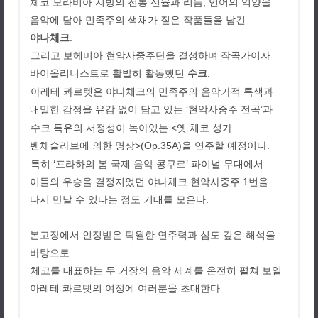
체코 모라비아 지방의 전통 선율과 리듬
,
언어의 억양을
음악에 담아 민족주의 색채가 짙은 작품들을 남긴
야나체크
.
그리고 보헤미아 현악사중주단을 결성하며 작곡가이자
바이올리니스트로 활발히 활동했던
수크
.
아레테 콰르텟은 야나체크의 민족주의 음악가적 특색과
내밀한 감정을 유감 없이 담고 있는
‘
현악사중주 전곡
’
과
수크 특유의 서정성이 녹아있는
<
옛 체코 성가
벤체슬라브에 의한 명상
>(Op.35A)
을 연주할 예정이다
.
특히
‘
프라하의 봄 국제 음악 콩쿠르
’
파이널 무대에서
이들의 우승을 결정지었던 야나체크 현악사중주
1
번을
다시 만날 수 있다는 점도 기대를 모은다
.
본고장에서 인정받은 탁월한 연주력과 심도 깊은 해석을
바탕으로
체코를 대표하는 두 거장의 음악 세계를 온전히 펼쳐 보일
아레테 콰르텟의 여정에 여러분을 초대한다