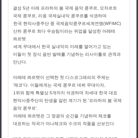
결성
5
년 이래 프라하의 봄 국제 음악 콩쿠르
,
모차르트
국제 콩쿠르
,
리옹 국제실내악 콩쿠르를 석권하며
한국 현악사중주단 중 국제음악콩쿠르세계연맹
(WFIMC)
산하 콩쿠르 최다 우승팀이라는 위업을 달성한 아레테
콰르텟
.
세계 무대에서 한국 실내악의 미래를 열어가고 있는
이들이 첫 정식 음반 발매를 기념하는 리사이틀로 관객과
만난다
.
아레테 콰르텟이 선택한 첫 디스코그래피의 주제는
'
체코
'
다
.
이들에게는 국제 콩쿠르 데뷔 무대이자
,
1
위와 함께 특별상
5
개까지 석권하며 차세대 한국 대표
현악사중주단의 탄생을 알린 계기가 된
'
프라하의 봄 국제
음악 콩쿠르
'.
아레테 콰르텟은 그 영광의 순간을 기념하며 체코를
대표하는 작곡가 야나체크와 수크의 작품을 선보인다
.