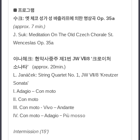
■
프로그램
수크
:
옛 체코 성가 성 바츨라프에 의한 명상곡 Op. 35a
(approx. 7 min.)
J. Suk: Meditation On The Old Czech Chorale St.
Wenceslas Op. 35a
야나체크
:
현악사중주 제
1
번
JW Ⅶ/8 ‘
크로이처
소나타
’
(approx. 20min.)
L. Janá
č
ek: String Quartet No. 1, JW Ⅶ/8 ‘Kreutzer
Sonata’
I. Adagio – Con moto
II. Con moto
III. Con moto - Vivo – Andante
IV. Con moto – Adagio
– Più mosso
Intermission (15’)