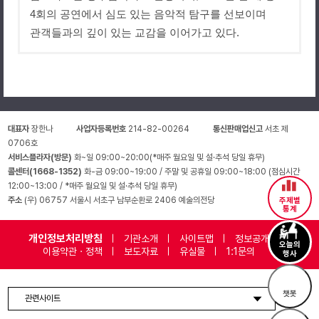
4
회의 공연에서 심도 있는 음악적 탐구를 선보이며
관객들과의 깊이 있는 교감을 이어가고 있다
.
대표자
장한나
사업자등록번호
214-82-00264
통신판매업신고
서초 제
0706호
서비스플라자(방문)
화~일 09:00~20:00(*매주 월요일 및 설·추석 당일 휴무)
콜센터(1668-1352)
화-금 09:00~19:00 / 주말 및 공휴일 09:00~18:00 (점심시간
12:00~13:00 / *매주 월요일 및 설·추석 당일 휴무)
주소
(우) 06757 서울시 서초구 남부순환로 2406 예술의전당
주제별
통계
개인정보처리방침
기관소개
사이트맵
정보공개
오늘의
이용약관 · 정책
보도자료
유실물
1:1문의
행사
챗봇
관련사이트