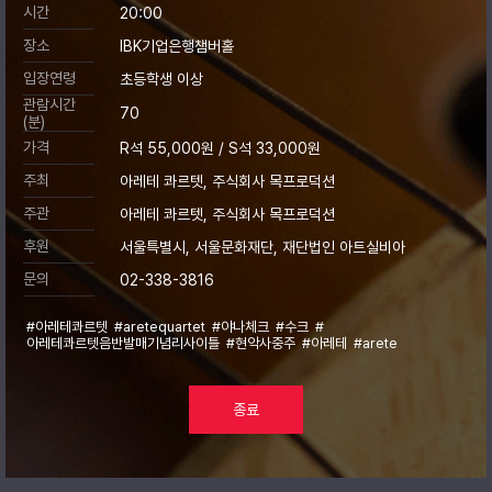
시간
20:00
장소
IBK기업은행챔버홀
입장연령
초등학생 이상
관람시간
70
(분)
가격
R석 55,000원 / S석 33,000원
주최
아레테 콰르텟, 주식회사 목프로덕션
주관
아레테 콰르텟, 주식회사 목프로덕션
후원
서울특별시, 서울문화재단, 재단법인 아트실비아
문의
02-338-3816
#아레테콰르텟
#aretequartet
#야나체크
#수크
#
아레테콰르텟음반발매기념리사이틀
#현악사중주
#아레테
#arete
종료