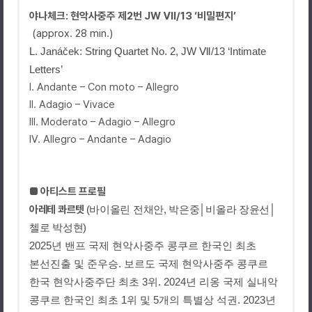
야나체크
:
현악사중주 제
2
번
JW Ⅶ/13 ‘
비밀편지
’
(approx. 28 min.)
L. Janá
č
ek: String Quartet No. 2, JW Ⅶ/13 ‘Intimate
Letters’
I. Andante – Con moto – Allegro
II. Adagio – Vivace
III. Moderato – Adagio – Allegro
IV. Allegro – Andante – Adagio
■
아티스트 프로필
아레테 콰르텟
(
바이올린 전채안
,
박은중
│
비올라 장윤선
│
첼로 박성현
)
2025
년 밴프 국제 현악사중주 콩쿠르 한국인 최초
본선진출 및 준우승. 보르도 국제 현악사중주 콩쿠르
한국 현악사중주단 최초
3
위
. 2024
년 리옹 국제 실내악
콩쿠르 한국인 최초
1
위 및
5
개의 특별상 석권
. 2023
년