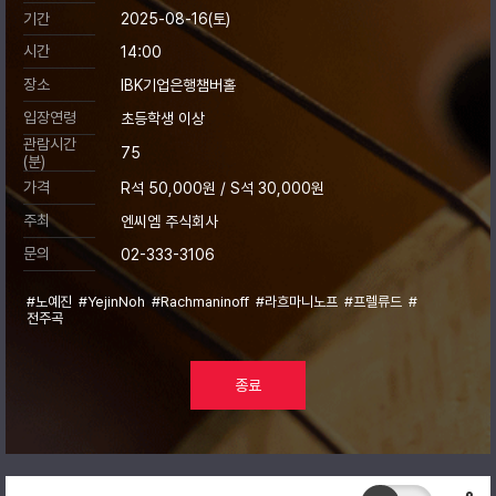
기간
2025-08-16(토)
시간
14:00
장소
IBK기업은행챔버홀
입장연령
초등학생 이상
관람시간
75
(분)
가격
R석 50,000원 / S석 30,000원
주최
엔씨엠 주식회사
문의
02-333-3106
#노예진
#YejinNoh
#Rachmaninoff
#라흐마니노프
#프렐류드
#
전주곡
종료