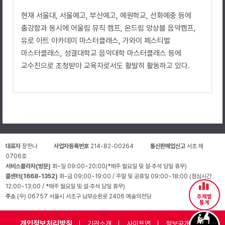
현재 서울대, 서울예고, 부산예고, 예원학교, 선화예중 등에
출강함과 동시에 어울림 뮤직 캠프, 온드림 앙상블 음악캠프,
유로 아트 아카데미 마스터클래스, 가와이 페스티벌
마스터클래스, 성결대학교 음악대학 마스터클래스 등에
교수진으로 초청받아 교육자로서도 활발히 활동하고 있다.
대표자
장한나
사업자등록번호
214-82-00264
통신판매업신고
서초 제
0706호
서비스플라자(방문)
화~일 09:00~20:00(*매주 월요일 및 설·추석 당일 휴무)
콜센터(1668-1352)
화-금 09:00~19:00 / 주말 및 공휴일 09:00~18:00 (점심시간
12:00~13:00 / *매주 월요일 및 설·추석 당일 휴무)
주소
(우) 06757 서울시 서초구 남부순환로 2406 예술의전당
주제별
통계
개인정보처리방침
기관소개
사이트맵
정보공개