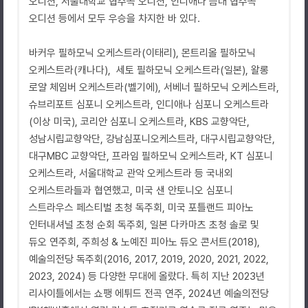
오디션, 서울대학교 협주곡 오디션, 인디애나 음대 협주곡
오디션 등에서 모두 우승을 차지한 바 있다.
바커우 필하모닉 오케스트라(이태리), 몬트리올 필하모닉
오케스트라(캐나다), 세토 필하모닉 오케스트라(일본), 왈롱
로얄 체임버 오케스트라(벨기에), 서베너 필하모닉 오케스트라,
슈브리포트 심포니 오케스트라, 인디애나 심포니 오케스트라
(이상 미국), 코리안 심포니 오케스트라, KBS 교향악단,
성남시립교향악단, 강남심포니오케스트라, 대구시립교향악단,
대구MBC 교향악단, 프라임 필하모닉 오케스트라, KT 심포니
오케스트라, 서울대학교 관악 오케스트라 등 국내외
오케스트라들과 협연했고, 미국 샌 안토니오 심포니
스트라우스 페스티벌 초청 독주회, 미국 포틀랜드 피아노
인터내셔널 초청 순회 독주회, 일본 다카마츠 초청 솔로 및
듀오 연주회, 주희성 & 노예진 피아노 듀오 콘서트(2018),
예술의전당 독주회(2016, 2017, 2019, 2020, 2021, 2022,
2023, 2024) 등 다양한 무대에 올랐다. 특히 지난 2023년
리사이틀에서는 쇼팽 에튀드 전곡 연주, 2024년 예술의전당