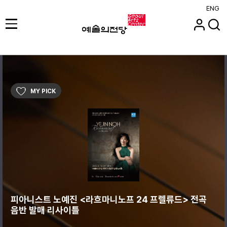
ENG
MY PICK
피아니스트 노예진 <라흐마니노프 24 프렐류드> 전곡
음반 발매 리사이틀