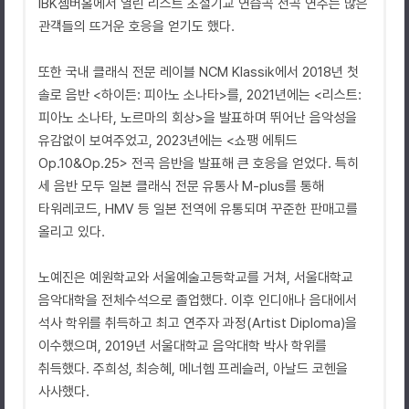
IBK쳄버홀에서 열린 리스트 초절기교 연습곡 전곡 연주는 많은
관객들의 뜨거운 호응을 얻기도 했다.
또한 국내 클래식 전문 레이블 NCM Klassik에서 2018년 첫
솔로 음반 <하이든: 피아노 소나타>를, 2021년에는 <리스트:
피아노 소나타, 노르마의 회상>을 발표하며 뛰어난 음악성을
유감없이 보여주었고, 2023년에는 <쇼팽 에튀드
Op.10&Op.25> 전곡 음반을 발표해 큰 호응을 얻었다. 특히
세 음반 모두 일본 클래식 전문 유통사 M-plus를 통해
타워레코드, HMV 등 일본 전역에 유통되며 꾸준한 판매고를
올리고 있다.
노예진은 예원학교와 서울예술고등학교를 거쳐, 서울대학교
음악대학을 전체수석으로 졸업했다. 이후 인디애나 음대에서
석사 학위를 취득하고 최고 연주자 과정(Artist Diploma)을
이수했으며, 2019년 서울대학교 음악대학 박사 학위를
취득했다. 주희성, 최승혜, 메너헴 프레슬러, 아날드 코헨을
사사했다.