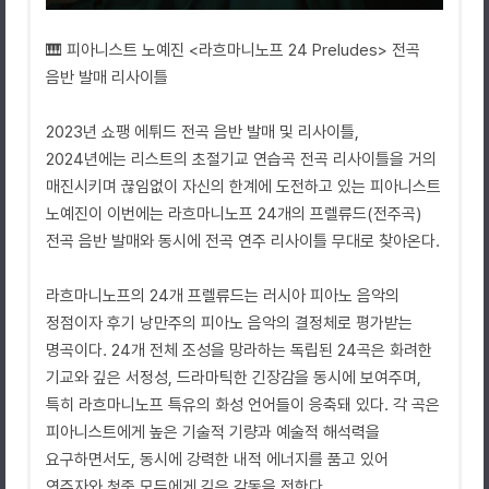
🎹 피아니스트 노예진 <라흐마니노프 24 Preludes> 전곡
음반 발매 리사이틀
2023년 쇼팽 에튀드 전곡 음반 발매 및 리사이틀,
2024년에는 리스트의 초절기교 연습곡 전곡 리사이틀을 거의
매진시키며 끊임없이 자신의 한계에 도전하고 있는 피아니스트
노예진이 이번에는 라흐마니노프 24개의 프렐류드(전주곡)
전곡 음반 발매와 동시에 전곡 연주 리사이틀 무대로 찾아온다.
라흐마니노프의 24개 프렐류드는 러시아 피아노 음악의
정점이자 후기 낭만주의 피아노 음악의 결정체로 평가받는
명곡이다. 24개 전체 조성을 망라하는 독립된 24곡은 화려한
기교와 깊은 서정성, 드라마틱한 긴장감을 동시에 보여주며,
특히 라흐마니노프 특유의 화성 언어들이 응축돼 있다. 각 곡은
피아니스트에게 높은 기술적 기량과 예술적 해석력을
요구하면서도, 동시에 강력한 내적 에너지를 품고 있어
연주자와 청중 모두에게 깊은 감동을 전한다.