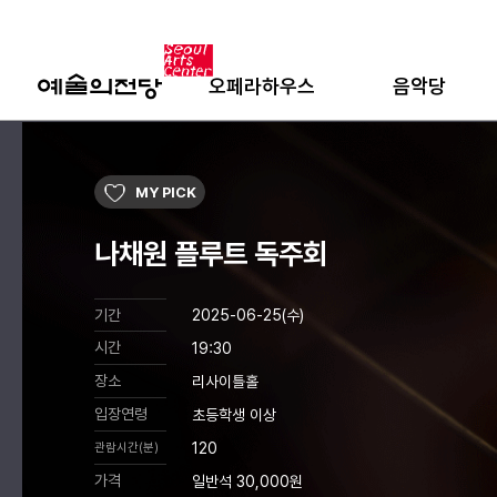
오페라하우스
음악당
MY PICK
나채원 플루트 독주회
기간
2025-06-25(수)
시간
19:30
장소
리사이틀홀
입장연령
초등학생 이상
120
관람시간(분)
가격
일반석 30,000원