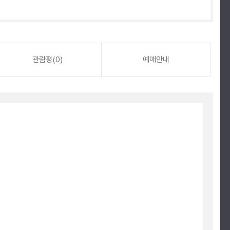
관람평(0)
예매안내