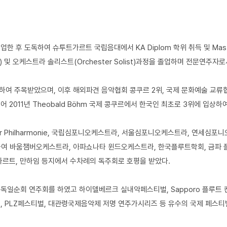
후 도독하여 슈투트가르트 국립음대에서 KA Diplom 학위 취득 및 Master 
) 및 오케스트라 솔리스트(Orchester Solist)과정을 졸업하며 전문연주
하여 주목받았으며, 이후 해외파견 음악협회 콩쿠르 2위, 국제 문화예술 교류
 2011년 Theobald Böhm 국제 콩쿠르에서 한국인 최초로 3위에 입
n Badener Philharmonie, 국립심포니오케스트라, 서울심포니오케스트라, 연
 바움챔버오케스트라, 아파쇼나타 윈드오케스트라, 한국플루트학회, 금파 플
가르트, 만하임 등지에서 수차례의 독주회로 호평을 받았다.
으로 독일순회 연주회를 하였고 하이델베르크 실내악페스티벌, Sapporo 플루트
, PLZ페스티벌, 대관령국제음악제 저명 연주가시리즈 등 유수의 국제 페스티