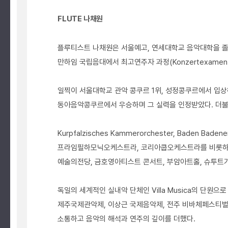
FLUTE
나채원
플루티스트 나채원은 서울예고, 연세대학교 음악대학을 졸업한 
만하임 국립음대에서 최고연주자 과정(Konzertexamen
일찍이 서울대학교 관악 콩쿠르 1위, 성정콩쿠르에서 입상
동아음악콩쿠르에서 우승하며 그 실력을 인정받았다. 더불어
Kurpfalzisches Kammerorchester, Bade
프라임필하모닉오케스트라, 코리아쿱오케스트라를 비롯하여
예술의전당, 금호영아티스트 콘서트, 부암아트홀, 슈투트
독일의 세계적인 실내악 단체인 Villa Musica의 단원
제주국제관악제, 이상근 국제음악제, 전주 비바체페스티벌
소통하고 음악의 해석과 연주의 깊이를 더했다.