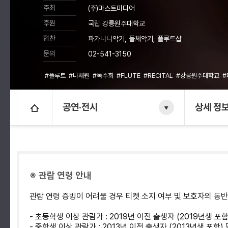
주최
(주)마스트미디어
후원
국립 강릉원주대학교
협찬
파가니니악기, 돌체악기, 플루트샵
문의
02-541-3150
#플루트
#나채원
#독주회
#FLUTE
#RECITAL
#강릉원주대학교
공연·전시
상세 정
※ 관람 연령 안내
관람 연령 증빙이 어려울 경우 티켓 소지 여부 및 보호자의 동
- 초등학생 이상 관람가 : 2019년 이전 출생자 (2019년생 포
- 중학생 이상 관람가 : 2013년 이전 출생자 (2013년생 포함