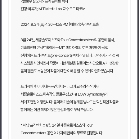
<플로우 심포니> 프리 콘서트 렉처
진행: 작곡가, MIT Media Lab 교수 토드 마코버
2024. 8. 24 (토) 4:30~4:55 PM | 예술의전당 콘서트홀
8월 24일, 세종솔로이스츠와 Four Concertmasters의 공연에 앞서,
예술의전당 콘서트홀에서는 MIT 미디어랩의 토드 마코버가 직접
진행하는 프리-콘서트(pre-concert) 렉처가 열립니다. 연주자가 직접 AI
시스템을 시연하면서 작품에 대한 해설을 곁들이는 시간으로 AI가 생경한
음악 팬들도 부담없이 작품에 대한 이해를 할 수 있게 마련하였습니다.
프리렉처 후 이어지는 공연에서는 마코버 교수의 신작이자
세종솔로이스츠 위촉작인 플로우 심포니(FLOW Symphony)가
세계초연될 예정입니다. 음악과 기술의 경계를 넘나드는 혁신적인 작품과
함께하는 이번 렉처에 많은 관심과 참여 부탁드립니다.
* 해당 프리렉처는 8월 24일 세종솔로이스츠와 Four
Concertmasters 공연 예매자에 한하여 무료로 진행됩니다.