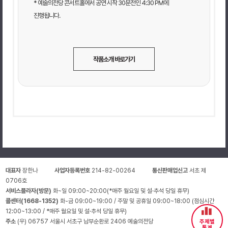
* 예술의전당 콘서트홀에서 공연 시작 30분전인 4:30 PM에
진행됩니다.
작품소개 바로가기
대표자
장한나
사업자등록번호
214-82-00264
통신판매업신고
서초 제
0706호
서비스플라자(방문)
화~일 09:00~20:00(*매주 월요일 및 설·추석 당일 휴무)
콜센터(1668-1352)
화-금 09:00~19:00 / 주말 및 공휴일 09:00~18:00 (점심시간
12:00~13:00 / *매주 월요일 및 설·추석 당일 휴무)
주소
(우) 06757 서울시 서초구 남부순환로 2406 예술의전당
주제별
통계