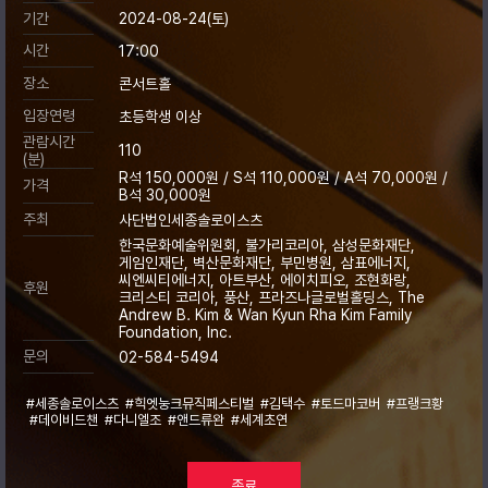
기간
2024-08-24(토)
시간
17:00
장소
콘서트홀
입장연령
초등학생 이상
관람시간
110
(분)
R석 150,000원 / S석 110,000원 / A석 70,000원 /
가격
B석 30,000원
주최
사단법인세종솔로이스츠
한국문화예술위원회, 불가리코리아, 삼성문화재단,
게임인재단, 벽산문화재단, 부민병원, 삼표에너지,
씨엔씨티에너지, 아트부산, 에이치피오, 조현화랑,
후원
크리스티 코리아, 풍산, 프라즈나글로벌홀딩스, The
Andrew B. Kim & Wan Kyun Rha Kim Family
Foundation, Inc.
문의
02-584-5494
#세종솔로이스츠
#힉엣눙크뮤직페스티벌
#김택수
#토드마코버
#프랭크황
#데이비드챈
#다니엘조
#앤드류완
#세계초연
종료