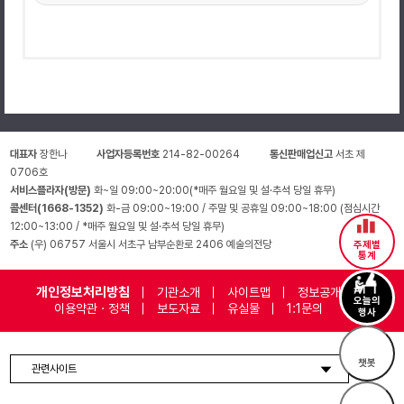
대표자
장한나
사업자등록번호
214-82-00264
통신판매업신고
서초 제
0706호
서비스플라자(방문)
화~일 09:00~20:00(*매주 월요일 및 설·추석 당일 휴무)
콜센터(1668-1352)
화-금 09:00~19:00 / 주말 및 공휴일 09:00~18:00 (점심시간
12:00~13:00 / *매주 월요일 및 설·추석 당일 휴무)
주소
(우) 06757 서울시 서초구 남부순환로 2406 예술의전당
주제별
통계
개인정보처리방침
기관소개
사이트맵
정보공개
오늘의
이용약관 · 정책
보도자료
유실물
1:1문의
행사
챗봇
관련사이트