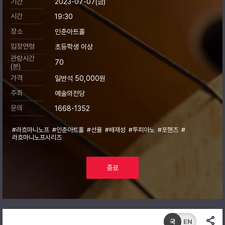
기간
2023-07-07(금)
시간
19:30
장소
인춘아트홀
입장연령
초등학생 이상
관람시간
70
(분)
가격
일반석 50,000원
주최
예술의전당
문의
1668-1352
#라흐마니노프
#인춘아트홀
#선율
#배재성
#투피아노
#포핸즈
#
라흐마니노프시리즈
종료
국
EN