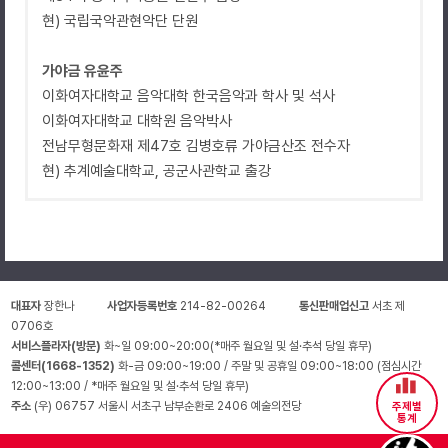
현) 국립국악관현악단 단원
가야금 유윤주
이화여자대학교 음악대학 한국음악과 학사 및 석사
이화여자대학교 대학원 음악박사
전남무형문화재 제47호 김병호류 가야금산조 전수자
현) 추계예술대학교, 공군사관학교 출강
대표자
장한나
사업자등록번호
214-82-00264
통신판매업신고
서초 제
0706호
서비스플라자(방문)
화~일 09:00~20:00(*매주 월요일 및 설·추석 당일 휴무)
콜센터(1668-1352)
화-금 09:00~19:00 / 주말 및 공휴일 09:00~18:00 (점심시간
12:00~13:00 / *매주 월요일 및 설·추석 당일 휴무)
주소
(우) 06757 서울시 서초구 남부순환로 2406 예술의전당
주제별
통계