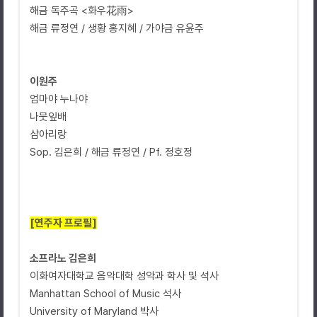
해금 독주곡 <화우花雨>
해금 류정연 / 생황 홍지혜 / 가야금 유윤주
이원주
엄마야 누나야
나뭇잎배
삼아리랑
Sop. 김은희 / 해금 류정연 / Pf. 정호정
[연주자 프로필]
소프라노 김은희
이화여자대학교 음악대학 성악과 학사 및 석사
Manhattan School of Music 석사
University of Maryland 박사