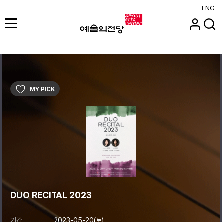
ENG
MY PICK
DUO RECITAL 2023
기간
2023-05-20(토)