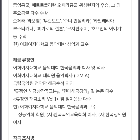
중앙콩쿨, 메트로폴리탄 오페라콩쿨 워싱턴지역 우승, 그 외
주요콩쿨 다수 수상
오페라 ‘라보엠’, ‘투란토트’, ‘수녀 안젤리카’, ‘카발레리아
루스티카나’, ‘피가로의 결혼’, ‘코지판뚜떼’, ‘호프만의 이야기’
등 주역
현) 이화여자대학교 음악대학 성악과 교수
해금 류정연
이화여자대학교 음악대학 한국음악과 학사 및 석사
이화여자대학교 대학원 음악박사 (D.M.A)
국립국악원 정악단 해금수석 역임
『류정연 해금창작곡교본』, 『현대해금강의』 및 논문 다수
<류정연 해금소리 Vol.1> 및 참여음반 다수
현) 이화여자대학교 음악대학 한국음악과 교수
정농악회 회원, (사)한국국악교육학회 이사, (사)한국정악원
이사
작곡 조사방