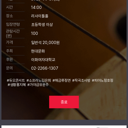
시간
14:00
장소
리사이틀홀
입장연령
초등학생 이상
관람시간
100
(분)
가격
일반석 20,000원
주최
현대문화
후원
이화여자대학교
문의
02-2266-1307
#듀오콘서트
#소프라노김은희
#해금류정연
#작곡조사방
#피아노정호정
#생황홍지혜
#가야금유윤주
종료