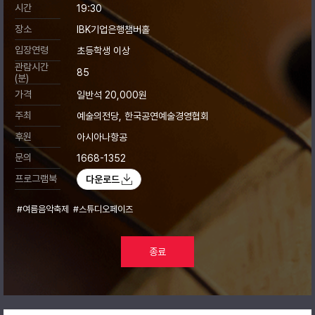
시간
19:30
장소
IBK기업은행챔버홀
입장연령
초등학생 이상
관람시간
85
(분)
가격
일반석 20,000원
주최
예술의전당, 한국공연예술경영협회
후원
아시아나항공
문의
1668-1352
프로그램북
다운로드
#여름음악축제
#스튜디오페이즈
종료