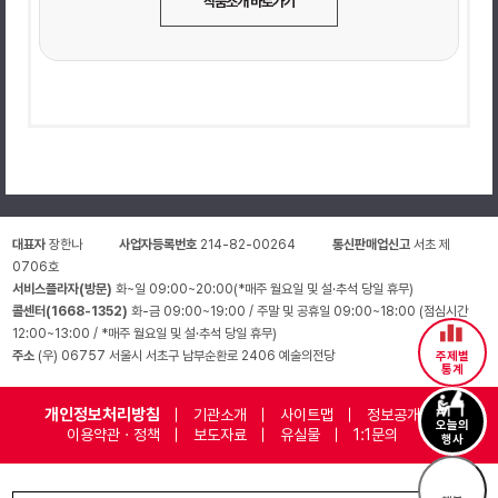
작품소개 바로가기
대표자
장한나
사업자등록번호
214-82-00264
통신판매업신고
서초 제
0706호
서비스플라자(방문)
화~일 09:00~20:00(*매주 월요일 및 설·추석 당일 휴무)
콜센터(1668-1352)
화-금 09:00~19:00 / 주말 및 공휴일 09:00~18:00 (점심시간
12:00~13:00 / *매주 월요일 및 설·추석 당일 휴무)
주소
(우) 06757 서울시 서초구 남부순환로 2406 예술의전당
주제별
통계
개인정보처리방침
기관소개
사이트맵
정보공개
오늘의
이용약관 · 정책
보도자료
유실물
1:1문의
행사