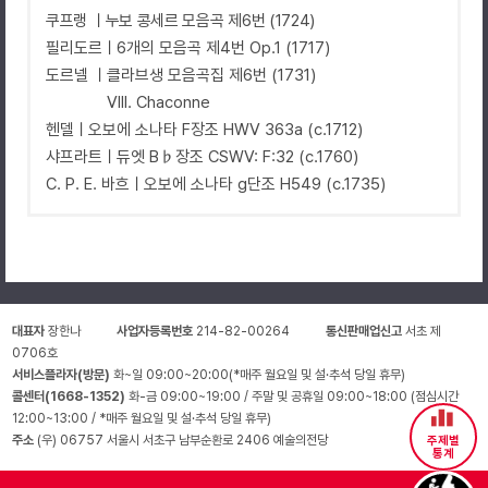
쿠프랭 ㅣ누보 콩세르 모음곡 제6번 (1724)
필리도르ㅣ6개의 모음곡 제4번 Op.1 (1717)
도르넬 ㅣ클라브생 모음곡집 제6번 (1731)
VIII. Chaconne
헨델ㅣ오보에 소나타 F장조 HWV 363a (c.1712)
샤프라트ㅣ듀엣 B♭장조 CSWV: F:32 (c.1760)
C. P. E. 바흐ㅣ오보에 소나타 g단조 H549 (c.1735)
대표자
장한나
사업자등록번호
214-82-00264
통신판매업신고
서초 제
0706호
서비스플라자(방문)
화~일 09:00~20:00(*매주 월요일 및 설·추석 당일 휴무)
콜센터(1668-1352)
화-금 09:00~19:00 / 주말 및 공휴일 09:00~18:00 (점심시간
12:00~13:00 / *매주 월요일 및 설·추석 당일 휴무)
주소
(우) 06757 서울시 서초구 남부순환로 2406 예술의전당
주제별
통계