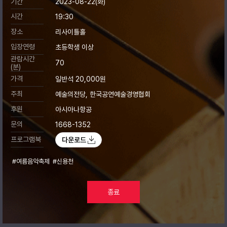
기간
2023-08-22(화)
시간
19:30
장소
리사이틀홀
입장연령
초등학생 이상
관람시간
70
(분)
가격
일반석 20,000원
주최
예술의전당, 한국공연예술경영협회
후원
아시아나항공
문의
1668-1352
프로그램북
다운로드
#여름음악축제
#신용천
종료