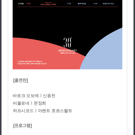
[출연진]
바로크 오보에ㅣ신용천
비올로네ㅣ문정희
하프시코드ㅣ아렌트 흐로스펠트
[프로그램]