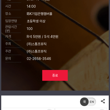
시간
14:00
장소
IBK기업은행챔버홀
입장연령
초등학생 이상
관람시간
100
(분)
가격
R석 5만원 / S석 4만원
주최
(주)스톰프뮤직
주관
(주)스톰프뮤직
문의
02-2658-3546
종료
국
EN