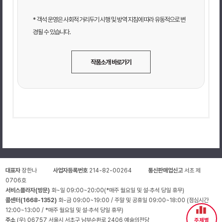
* 객석 운영은 사회적 거리두기 시행 및 방역 지침에 따라 유동적으로 변
경될 수 있습니다.
작품소개 바로가기
대표자
장한나
사업자등록번호
214-82-00264
통신판매업신고
서초 제
0706호
서비스플라자(방문)
화~일 09:00~20:00(*매주 월요일 및 설·추석 당일 휴무)
콜센터(1668-1352)
화-금 09:00~19:00 / 주말 및 공휴일 09:00~18:00 (점심시간
12:00~13:00 / *매주 월요일 및 설·추석 당일 휴무)
주소
(우) 06757 서울시 서초구 남부순환로 2406 예술의전당
주제별