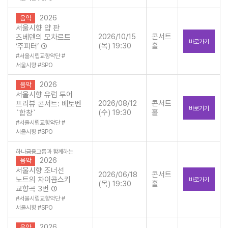
2026
음악
서울시향 얍 판
2026/10/15
콘서트
츠베덴의 모차르트
바로가기
(목) 19:30
홀
‘주피터’ ①
#
서울시립교향악단
#
서울시향
#
SPO
2026
음악
서울시향 유럽 투어
2026/08/12
콘서트
프리뷰 콘서트: 베토벤
바로가기
(수) 19:30
홀
`합창`
#
서울시립교향악단
#
서울시향
#
SPO
하나금융그룹과 함께하는
2026
음악
서울시향 조너선
2026/06/18
콘서트
노트의 차이콥스키
바로가기
(목) 19:30
홀
교향곡 3번 ①
#
서울시립교향악단
#
서울시향
#
SPO
2026
음악