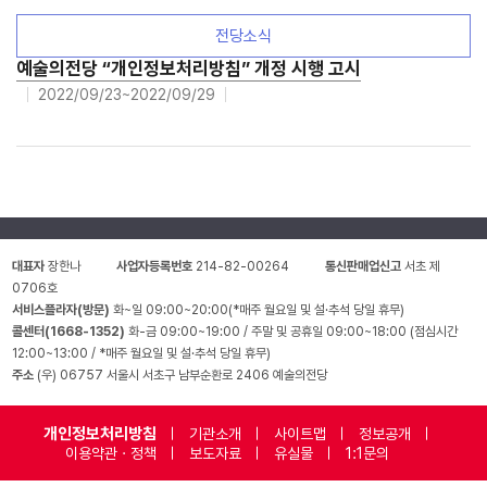
전당소식
예술의전당 “개인정보처리방침” 개정 시행 고시
2022/09/23~2022/09/29
대표자
장한나
사업자등록번호
214-82-00264
통신판매업신고
서초 제
0706호
서비스플라자(방문)
화~일 09:00~20:00(*매주 월요일 및 설·추석 당일 휴무)
콜센터(1668-1352)
화-금 09:00~19:00 / 주말 및 공휴일 09:00~18:00 (점심시간
12:00~13:00 / *매주 월요일 및 설·추석 당일 휴무)
주소
(우) 06757 서울시 서초구 남부순환로 2406 예술의전당
개인정보처리방침
기관소개
사이트맵
정보공개
이용약관 · 정책
보도자료
유실물
1:1문의