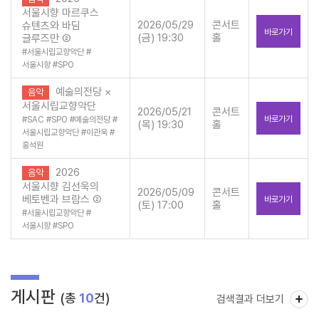
서울시향 마르쿠스
2026/05/29
콘서트
슈텐츠와 바딤
바로가기
(금) 19:30
홀
글루즈만 ②
#
서울시립교향악단
#
서울시향
#
SPO
예술의전당 ×
음악
서울시립교향악단
2026/05/21
콘서트
바로가기
#
SAC
#
SPO
#
예술의전당
#
(목) 19:30
홀
서울시립교향악단
#
이관욱
#
홍석원
2026
음악
서울시향 김선욱의
2026/05/09
콘서트
베토벤과 브람스 ②
바로가기
(토) 17:00
홀
#
서울시립교향악단
#
서울시향
#
SPO
게시판
(총
10
건)
검색결과 더보기