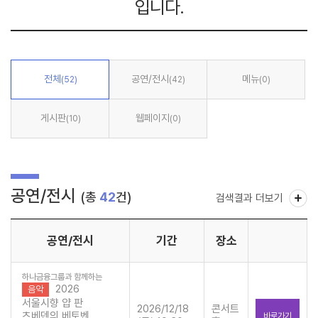
입니다.
전체
공연/전시
메뉴
(52)
(42)
(0)
게시판
웹페이지
(10)
(0)
공연/전시
(총
42
건)
검색결과 더보기
공연/전시
기간
장소
하나금융그룹과 함께하는
2026
음악
서울시향 얍 판
2026/12/18
콘서트
츠베덴의 베토벤
바로가기