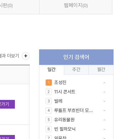
시판
웹페이지
(0)
(0)
결과 더보기
인기 검색어
일간
주간
월간
조성진
1
11시 콘서트
2
발레
3
로가기
루돌프 부흐빈더 모...
4
유리동물원
5
빈 필하모닉
6
임윤찬
7