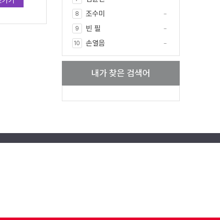
로가기
조수미
8
빈 필
9
손열음
10
내가 찾은 검색어