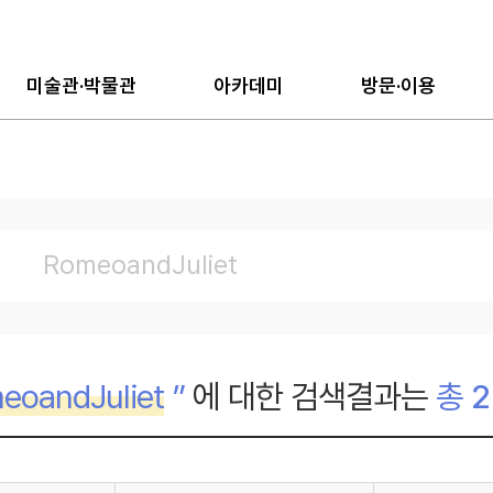
미술관·박물관
아카데미
방문·이용
eoandJuliet
”
에 대한 검색결과는
총
2