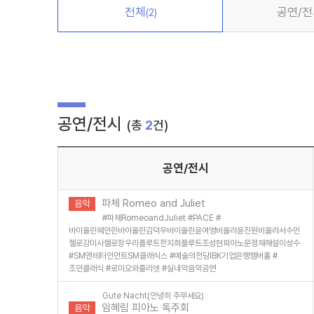
전체
공연/전
(2)
공연/전시
(총
2
건)
공연/전시
파체 Romeo and Juliet
음악
#
파체RomeoandJuliet
#
PACE
#
바이올린웨인린바이올린김덕우바이올린윤여영비올라윤진원비올라서수민
첼로강미사첼로장우리플루트한지희플루트조성현피아노문정재해설이성수
#
SM엔테터인먼트SM클래식스
#
예술의전당IBK기업은행챔버홀
#
조인클래식
#
로미오와줄리엣
#
실내악음악공연
Gute Nacht(안녕히 주무세요)
임혜림 피아노 독주회
음악