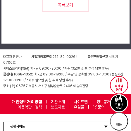
목록보기
근무환경
- 공연일정에 따른 스케줄 근무 ※주말 및 공휴일 근무 필수
- 7개 공연장 순환 근무
∙오페라하우스(오페라극장, CJ 토월극장, 자유소극장)
∙음악당(콘서트홀, IBK기업은행챔버홀, 리사이틀홀, 인춘아트홀)
- 회당 공연근무
공연시작 1시간 30분 전 ~ 공연 종료 후 30분 근무
대표자
장한나
사업자등록번호
214-82-00264
통신판매업신고
서초 제
예) 19시 30분 공연의 경우 18시부터 19시 30분 공연 종료 후 30분까
0706호
서비스플라자(방문)
화~일 09:00~20:00(*매주 월요일 및 설·추석 당일 휴무)
콜센터(1668-1352)
화-금 09:00~19:00 / 주말 및 공휴일 09:00~18:00 (점심시간
※ 공연장 운영특성상 사전 예고 없이 근무지 및 근무시간이 변경될 수 
12:00~13:00 / *매주 월요일 및 설·추석 당일 휴무)
주소
(우) 06757 서울시 서초구 남부순환로 2406 예술의전당
주제별
하우스 어텐던트는 어떤 일을 하나요?
통계
하우스 어텐던트는 안전한 관람환경과 건강한 공연 문화를 조성하는 공연
개인정보처리방침
기관소개
사이트맵
정보공개
[공연 진행 (입장객 검표, 객석 안내 등) 및 상황별 고객응대]
오늘의
이용약관 · 정책
보도자료
유실물
1:1문의
행사
하우스 어텐던트만을 위한 우대혜택 및 활동
챗봇
- 23개월 하우스 어텐던트 과정 이수 시 수료증 수여
관련사이트