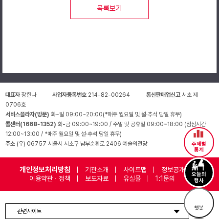
목록보기
근무환경
- 공연일정에 따른 스케줄 근무 ※주말 및 공휴일 근무 필수
- 7개 공연장 순환 근무
∙오페라하우스(오페라극장, CJ토월극장, 자유소극장)
∙음악당(콘서트홀, IBK기업은행챔버홀, 리사이틀홀, 인춘아트홀)
- 회당 공연근무
공연시작 1시간 30분 전 ~ 공연 종료 후 30분 근무
대표자
장한나
사업자등록번호
214-82-00264
통신판매업신고
서초 제
예) 19시 30분 공연의 경우 18시부터 19시 30분 공연 종료 후 30분까
0706호
서비스플라자(방문)
화~일 09:00~20:00(*매주 월요일 및 설·추석 당일 휴무)
콜센터(1668-1352)
화-금 09:00~19:00 / 주말 및 공휴일 09:00~18:00 (점심시간
※ 공연장 운영특성상 사전 예고 없이 근무지 및 근무시간이 변경될 수 
12:00~13:00 / *매주 월요일 및 설·추석 당일 휴무)
주소
(우) 06757 서울시 서초구 남부순환로 2406 예술의전당
주제별
하우스 어텐던트는 어떤 일을 하나요?
통계
하우스 어텐던트는 안전한 관람환경과 건강한 공연 문화를 조성하는 공연
개인정보처리방침
기관소개
사이트맵
정보공개
[공연 진행 (입장객 검표, 객석 안내 등) 및 상황별 고객응대]
오늘의
이용약관 · 정책
보도자료
유실물
1:1문의
행사
하우스 어텐던트만을 위한 우대혜택 및 활동
챗봇
- 23개월 하우스 어텐던트 과정 이수 시 수료증 수여
관련사이트