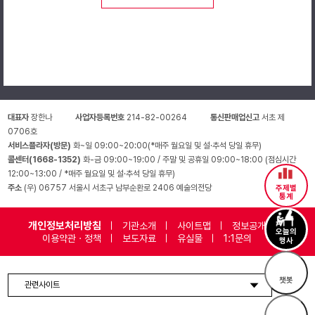
대표자
장한나
사업자등록번호
214-82-00264
통신판매업신고
서초 제
0706호
서비스플라자(방문)
화~일 09:00~20:00(*매주 월요일 및 설·추석 당일 휴무)
콜센터(1668-1352)
화-금 09:00~19:00 / 주말 및 공휴일 09:00~18:00 (점심시간
12:00~13:00 / *매주 월요일 및 설·추석 당일 휴무)
주소
(우) 06757 서울시 서초구 남부순환로 2406 예술의전당
주제별
통계
개인정보처리방침
기관소개
사이트맵
정보공개
오늘의
이용약관 · 정책
보도자료
유실물
1:1문의
행사
챗봇
관련사이트