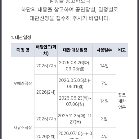
일정을 공고하오니
하단의 내용을 참고하여 공연장별, 일정별로
대관신청을 접수해 주시기 바랍니다.
1. 대관일정
해당연도(회
극 장 명
대관 대상 일정
사용일수
비고
차)
2025.08.26(화)~
2025(7차)
14일
09.08(월)
2026.05.05(화)~
오페라극장
7일
05.11(월)
2026(2차)
장르
2026.06.23(화)~
14일
제한
07.06(월)
없음
2025.11.25(화)~11.
2025(7차)
3일
27(목)
자유소극장
2026.07.10(금)~0
2026(2차)
4일